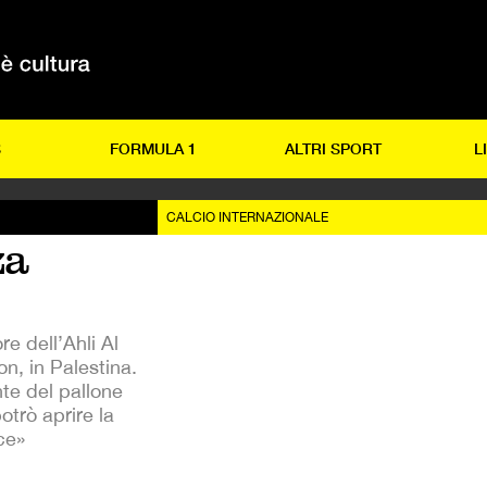
S
FORMULA 1
ALTRI SPORT
L
CALCIO INTERNAZIONALE
za
re dell’Ahli Al
on, in Palestina.
nte del pallone
trò aprire la
ice»