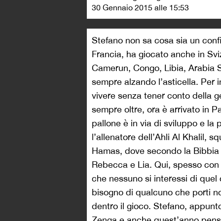
30 Gennaio 2015 alle 15:53
Stefano non sa cosa sia un confi
Francia, ha giocato anche in Sviz
Camerun, Congo, Libia, Arabia Sa
sempre alzando l’asticella. Per i
vivere senza tener conto della 
sempre oltre, ora è arrivato in P
pallone è in via di sviluppo e la
l’allenatore dell’Ahli Al Khalil, 
Hamas, dove secondo la Bibbia 
Rebecca e Lia. Qui, spesso con 
che nessuno si interessi di quel
bisogno di qualcuno che porti no
dentro il gioco. Stefano, appunto:
Zenga e anche quest’anno pensa