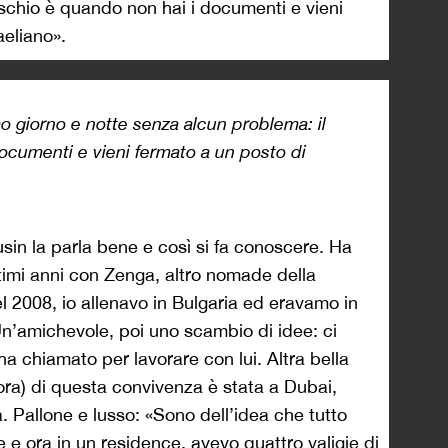
ischio è quando non hai i documenti e vieni
aeliano».
amo giorno e notte senza alcun problema: il
documenti e vieni fermato a un posto di
usin la parla bene e così si fa conoscere. Ha
ltimi anni con Zenga, altro nomade della
l 2008, io allenavo in Bulgaria ed eravamo in
. Un’amichevole, poi uno scambio di idee: ci
a chiamato per lavorare con lui. Altra bella
 ora) di questa convivenza è stata a Dubai,
a. Pallone e lusso: «Sono dell’idea che tutto
le e ora in un residence, avevo quattro valigie di