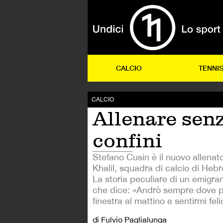
CALCIO
TENNI
CALCIO
Allenare sen
confini
Stefano Cusin è il nuovo allenato
Khalil, squadra di calcio di Hebr
La storia peculiare di un emigra
che dice: «Andrò sempre dove po
finestra al mattino e sentirmi fel
di Fulvio Paglialunga