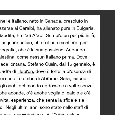
>
ne: è italiano, nato in Canada, cresciuto in
zerae ai Caraibi, ha allenato pure in Bulgaria,
udita, Emirati Arabi. Sempre un po’ più in là,
nsegnare calcio, che è il suo mestiere, per
geografia, che è la sua passione. Andando
alestina, come nessun italiano prima. Dove il
 pace lontana. Stefano Cusin, dal 15 gennaio, è
squadra di
Hebron
, dove è forte la presenza di
ci sono le tombe di Abramo, Sara, Isacco,
gli occhi del mondo addosso e a volte senza
 che accade, c’è anche voglia di calcio e c’è
vità, esperienza, che senta la sfida e sia
 «Negli ultimi anni sono stato nello staff di
vo di muovermi con lui. C’erano alcuni