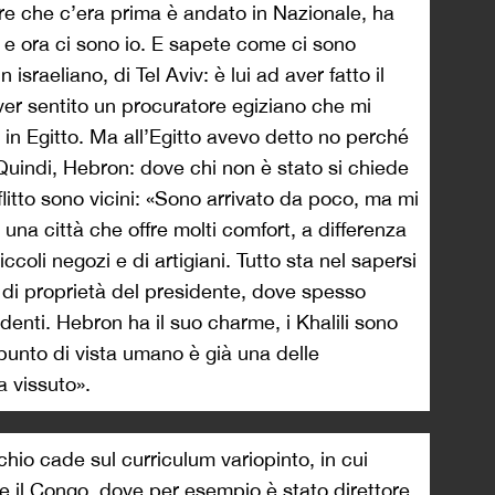
tore che c’era prima è andato in Nazionale, ha
e e ora ci sono io. E sapete come ci sono
 israeliano, di Tel Aviv: è lui ad aver fatto il
er sentito un procuratore egiziano che mi
in Egitto. Ma all’Egitto avevo detto no perché
Quindi, Hebron: dove chi non è stato si chiede
flitto sono vicini: «Sono arrivato da poco, ma mi
una città che offre molti comfort, a differenza
iccoli negozi e di artigiani. Tutto sta nel sapersi
e di proprietà del presidente, dove spesso
udenti. Hebron ha il suo charme, i Khalili sono
 punto di vista umano è già una delle
a vissuto».
hio cade sul curriculum variopinto, in cui
il Congo, dove per esempio è stato direttore