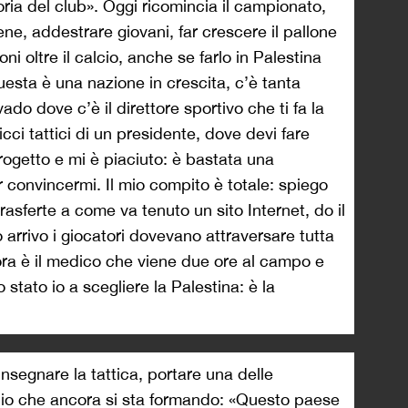
storia del club». Oggi ricomincia il campionato,
ene, addestrare giovani, far crescere il pallone
oni oltre il calcio, anche se farlo in Palestina
uesta è una nazione in crescita, c’è tanta
vado dove c’è il direttore sportivo che ti fa la
cci tattici di un presidente, dove devi fare
l progetto e mi è piaciuto: è bastata una
r convincermi. Il mio compito è totale: spiego
sferte a come va tenuto un sito Internet, do il
 arrivo i giocatori dovevano attraversare tutta
ora è il medico che viene due ore al campo e
 stato io a scegliere la Palestina: è la
insegnare la tattica, portare una delle
alcio che ancora si sta formando: «Questo paese