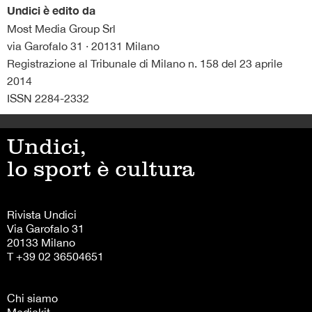
Undici è edito da
Most Media Group Srl
via Garofalo 31 · 20131 Milano
Registrazione al Tribunale di Milano n. 158 del 23 aprile
2014
ISSN 2284-2332
Undici,
lo sport è cultura
Rivista Undici
Via Garofalo 31
20133 Milano
T +39 02 36504651
Chi siamo