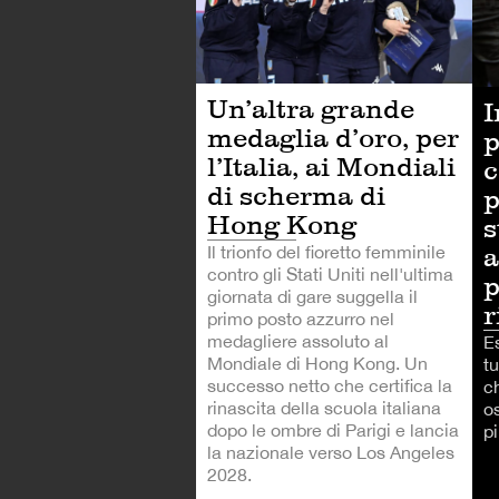
Un’altra grande
I
medaglia d’oro, per
p
l’Italia, ai Mondiali
c
di scherma di
p
Hong Kong
s
a
Il trionfo del fioretto femminile
contro gli Stati Uniti nell'ultima
p
giornata di gare suggella il
r
primo posto azzurro nel
medagliere assoluto al
Es
Mondiale di Hong Kong. Un
tu
successo netto che certifica la
ch
rinascita della scuola italiana
o
dopo le ombre di Parigi e lancia
p
la nazionale verso Los Angeles
2028.