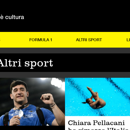
S
FORMULA 1
ALTRI SPORT
L
Altri sport
TRI SPORT
ALTRI SPORT
Chiara Pellacani