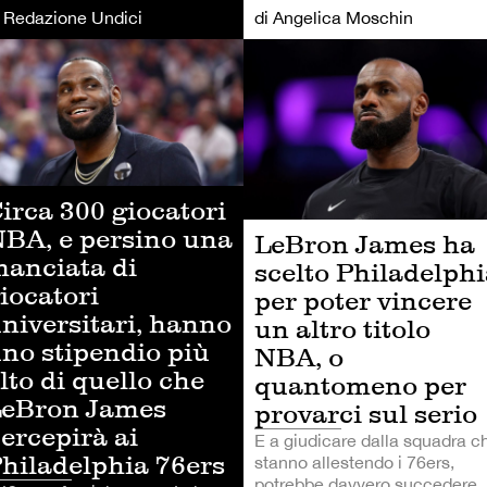
i Redazione Undici
di Angelica Moschin
TRI SPORT
ALTRI SPORT
irca 300 giocatori
BA, e persino una
LeBron James ha
anciata di
scelto Philadelph
iocatori
per poter vincere
niversitari, hanno
un altro titolo
no stipendio più
NBA, o
lto di quello che
quantomeno per
eBron James
provarci sul serio
ercepirà ai
E a giudicare dalla squadra c
hiladelphia 76ers
stanno allestendo i 76ers,
potrebbe davvero succedere