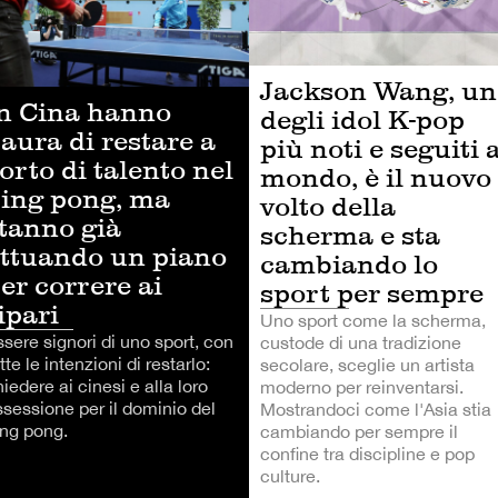
Jackson Wang, un
n Cina hanno
degli idol K-pop
aura di restare a
più noti e seguiti 
orto di talento nel
mondo, è il nuovo
ing pong, ma
volto della
tanno già
scherma e sta
ttuando un piano
cambiando lo
er correre ai
sport per sempre
ipari
Uno sport come la scherma,
sere signori di uno sport, con
custode di una tradizione
tte le intenzioni di restarlo:
secolare, sceglie un artista
iedere ai cinesi e alla loro
moderno per reinventarsi.
ssessione per il dominio del
Mostrandoci come l'Asia stia
ing pong.
cambiando per sempre il
confine tra discipline e pop
culture.