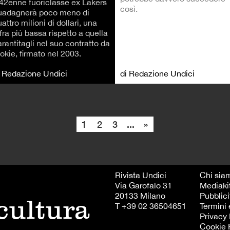
l 42enne fuoriclasse ex Lakers
così.
uadagnerà poco meno di
attro milioni di dollari, una
fra più bassa rispetto a quella
rantitagli nel suo contratto da
okie, firmato nel 2003.
i Redazione Undici
di Redazione Undici
1
2
3
...
»
Rivista Undici
Chi sia
Via Garofalo 31
Mediaki
20133 Milano
Pubblici
 cultura
T +39 02 36504651
Termini 
Privacy 
Cookie 