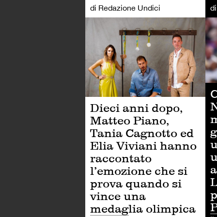
di Redazione Undici
d
AL
C
N
Dieci anni dopo,
m
Matteo Piano,
g
Tania Cagnotto ed
u
Elia Viviani hanno
u
raccontato
a
l’emozione che si
L
prova quando si
p
vince una
P
medaglia olimpica