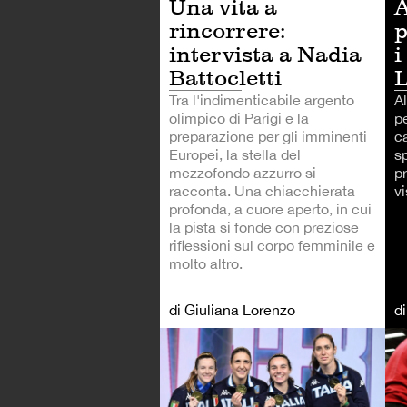
A
Una vita a
p
rincorrere:
i
intervista a Nadia
L
Battocletti
Al
Tra l'indimenticabile argento
pe
olimpico di Parigi e la
ca
preparazione per gli imminenti
sp
Europei, la stella del
pr
mezzofondo azzurro si
vi
racconta. Una chiacchierata
profonda, a cuore aperto, in cui
la pista si fonde con preziose
riflessioni sul corpo femminile e
molto altro.
di Giuliana Lorenzo
d
AL