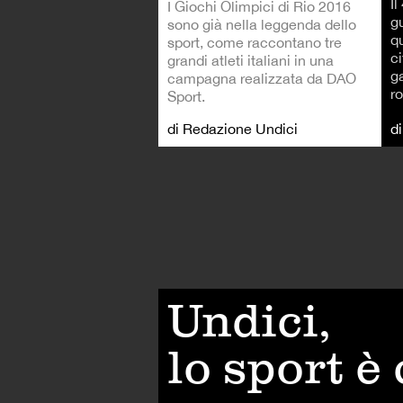
I
I Giochi Olimpici di Rio 2016
g
sono già nella leggenda dello
qu
sport, come raccontano tre
ci
grandi atleti italiani in una
ga
campagna realizzata da DAO
ro
Sport.
di Redazione Undici
d
Undici,
lo sport è