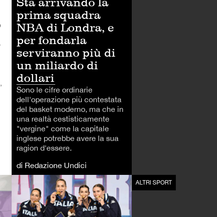
Sta arrivando la
prima squadra
o
NBA di Londra, e
per fondarla
o
serviranno più di
un miliardo di
dollari
,
Sono le cifre ordinarie
dell'operazione più contestata
del basket moderno, ma che in
una realtà cestisticamente
"vergine" come la capitale
inglese potrebbe avere la sua
ragion d'essere.
di Redazione Undici
ALTRI SPORT
ALTRI SPORT