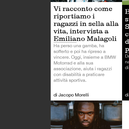
Vi racconto come
B
riportiamo i
s
ragazzi in sella alla
S
vita, intervista a
c
Emiliano Malagoli
d
Ha perso una gamba, ha
p
sofferto e poi ha ripreso a
D
vincere. Oggi, insieme a BMW
n
Motorrad e alla sua
d
associazione, aiuta i ragazzi
con disabilità a praticare
attività sportiva.
di Jacopo Morelli
d
CA