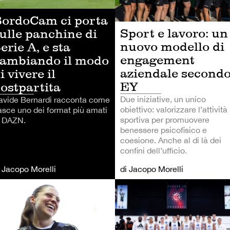
ordoCam ci porta
Sport e lavoro: un
ulle panchine di
nuovo modello di
erie A, e sta
engagement
ambiando il modo
aziendale second
i vivere il
EY
ostpartita
Due iniziative, un unico
avide Bernardi racconta come
obiettivo: valorizzare l’attività
asce uno dei format più amati
sportiva per promuovere
i DAZN.
benessere psicofisico e
coesione. Anche al di là dei
confini dell’ufficio.
i Jacopo Morelli
di Jacopo Morelli
LCIO
CALCIO