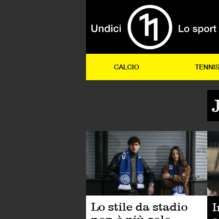
CALCIO
TENNI
LI
Lo stile da stadio
I