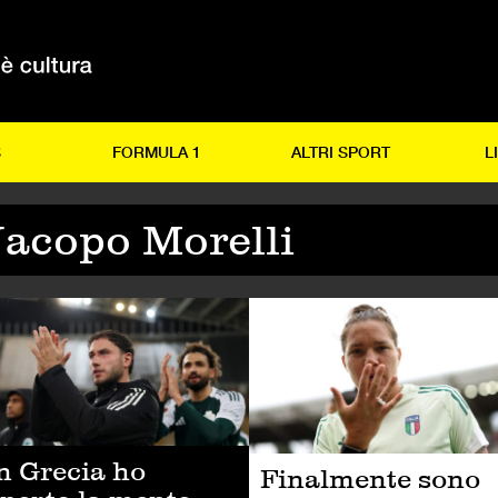
S
FORMULA 1
ALTRI SPORT
L
Jacopo Morelli
FESTYLE
CALCIO
n Grecia ho
Finalmente sono