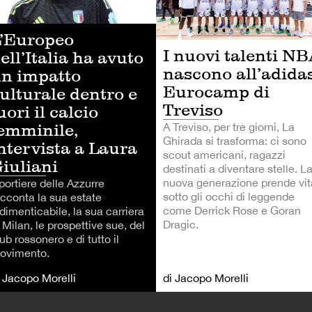
’Europeo
I nuovi talenti N
ell’Italia ha avuto
nascono all’adida
n impatto
Eurocamp di
ulturale dentro e
Treviso
uori il calcio
emminile,
A Treviso, per tre giorni, La
Ghirada si trasforma: ci sono
ntervista a Laura
scout americani, ragazzi
iuliani
destinati a diventare stelle. L
nuova generazione prende vit
 portiere delle Azzurre
sotto gli occhi di leggende
acconta la sua estate
come Derrick Rose e Goran
dimenticabile, la sua carriera
Dragic.
 Milan, le prospettive sue, del
ub rossonero e di tutto il
ovimento.
i Jacopo Morelli
di Jacopo Morelli