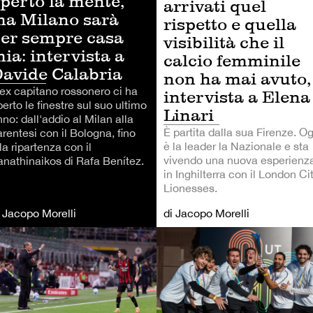
perto la mente,
arrivati quel
a Milano sarà
rispetto e quella
er sempre casa
visibilità che il
ia: intervista a
calcio femminile
avide Calabria
non ha mai avuto,
'ex capitano rossonero ci ha
intervista a Elena
erto le finestre sul suo ultimo
Linari
no: dall'addio al Milan alla
È partita dalla sua Firenze. O
rentesi con il Bologna, fino
è la leader la Nazionale e sta
la ripartenza con il
vivendo una nuova esperienz
anathinaikos di Rafa Benítez.
in Inghilterra con il London Ci
Lionesses.
i Jacopo Morelli
di Jacopo Morelli
TRI SPORT
CALCIO