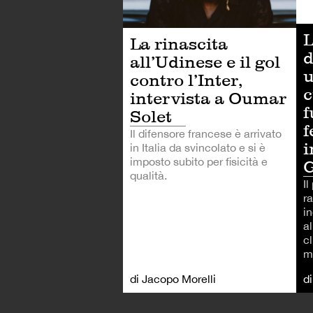
L
La rinascita
d
all’Udinese e il gol
u
contro l’Inter,
c
intervista a Oumar
f
Solet
f
Il difensore francese è arrivato
i
in Italia da svincolato e si è
imposto subito per fisicità e
G
qualità.
Il
r
in
al
cl
m
di Jacopo Morelli
d