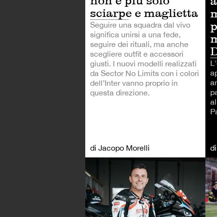
non è più solo
a
sciarpe e maglietta
m
p
Seguire una squadra dal vivo
significa unirsi a una fede,
m
seguire dei rituali, ma anche
D
scegliere outfit e accessori
L
giusti. I nuovi modelli realizzati
ap
da Sector No Limits con i colori
an
dell’Inter vanno proprio in
pa
questa direzione.
al
P
di Jacopo Morelli
d
AL