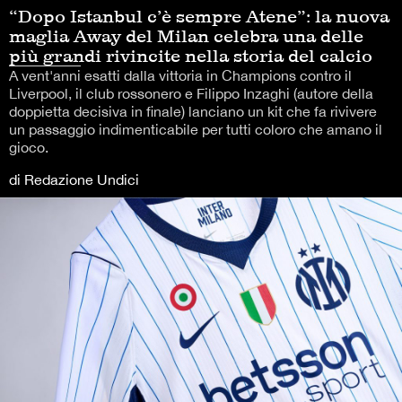
“Dopo Istanbul c’è sempre Atene”: la nuova
maglia Away del Milan celebra una delle
più grandi rivincite nella storia del calcio
A vent'anni esatti dalla vittoria in Champions contro il
Liverpool, il club rossonero e Filippo Inzaghi (autore della
doppietta decisiva in finale) lanciano un kit che fa rivivere
un passaggio indimenticabile per tutti coloro che amano il
gioco.
di Redazione Undici