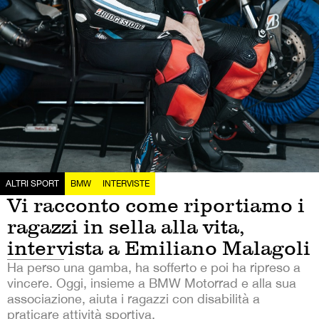
ALTRI SPORT
BMW
INTERVISTE
Vi racconto come riportiamo i
ragazzi in sella alla vita,
intervista a Emiliano Malagoli
Ha perso una gamba, ha sofferto e poi ha ripreso a
vincere. Oggi, insieme a BMW Motorrad e alla sua
associazione, aiuta i ragazzi con disabilità a
praticare attività sportiva.