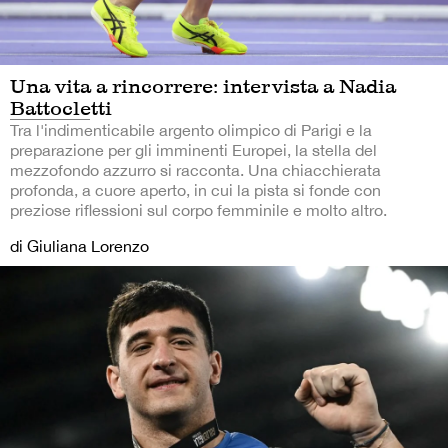
Una vita a rincorrere: intervista a Nadia
Battocletti
Tra l'indimenticabile argento olimpico di Parigi e la
preparazione per gli imminenti Europei, la stella del
mezzofondo azzurro si racconta. Una chiacchierata
profonda, a cuore aperto, in cui la pista si fonde con
preziose riflessioni sul corpo femminile e molto altro.
di Giuliana Lorenzo