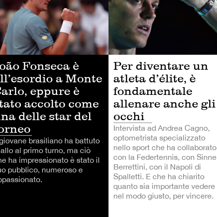
oão Fonseca è
Per diventare un
ll’esordio a Monte
atleta d’élite, è
arlo, eppure è
fondamentale
tato accolto come
allenare anche gli
na delle star del
occhi
orneo
Intervista ad Andrea Cagno,
optometrista specializzato
 giovane brasiliano ha battuto
nello sport che ha collaborato
allo al primo turno, ma ciò
con la Federtennis, con Sinner
he ha impressionato è stato il
Berrettini, con il Napoli di
uo pubblico, numeroso e
Spalletti. E che ha chiarito
ppassionato.
quanto sia importante vedere
nel modo giusto, per vincere.