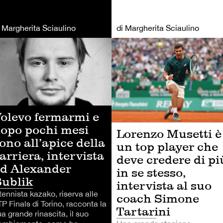
i Margherita Sciaulino
di Margherita Sciaulino
NNIS
TENNIS
olevo fermarmi e
opo pochi mesi
Lorenzo Musetti è
ono all’apice della
un top player che
arriera, intervista
deve credere di pi
d Alexander
in se stesso,
ublik
intervista al suo
 tennista kazako, riserva alle
coach Simone
P Finals di Torino, racconta la
Tartarini
a grande rinascita, il suo