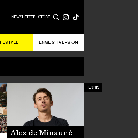
NEWSLETTER
STORE
IFESTYLE
ENGLISH VERSION
TENNIS
TENNIS
Alex de Minaur è