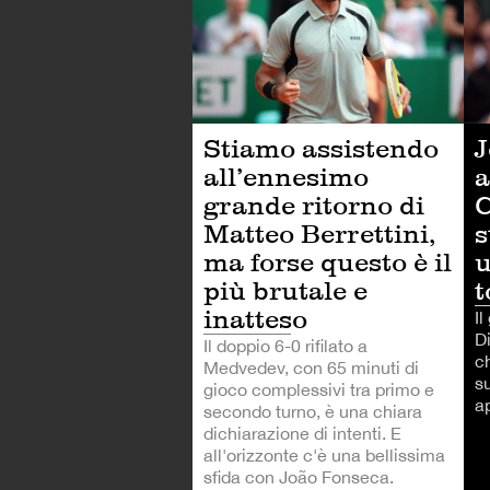
Stiamo assistendo
J
all’ennesimo
a
grande ritorno di
C
Matteo Berrettini,
s
ma forse questo è il
u
più brutale e
t
inatteso
Il
Di
Il doppio 6-0 rifilato a
c
Medvedev, con 65 minuti di
s
gioco complessivi tra primo e
a
secondo turno, è una chiara
dichiarazione di intenti. E
all'orizzonte c'è una bellissima
sfida con João Fonseca.