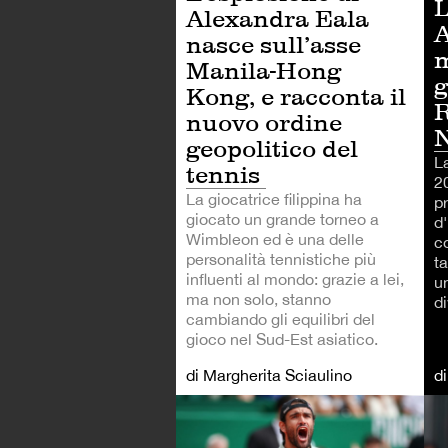
L
Alexandra Eala
A
nasce sull’asse
m
Manila-Hong
g
Kong, e racconta il
R
nuovo ordine
N
geopolitico del
L
tennis
2
La giocatrice filippina ha
pr
giocato un grande torneo a
d'
Wimbleon ed è una delle
co
personalità tennistiche più
ta
influenti al mondo: grazie a lei,
un
ma non solo, stanno
di
cambiando gli equilibri del
gioco nel Sud-Est asiatico.
di Margherita Sciaulino
d
TE