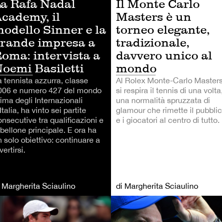
a Rafa Nadal
Il Monte Carlo
cademy, il
Masters è un
odello Sinner e la
torneo elegante,
rande impresa a
tradizionale,
oma: intervista a
davvero unico al
oemi Basiletti
mondo
a tennista azzurra, classe
Al Rolex Monte-Carlo Master
006 e numero 427 del mondo
si respira il tennis di una volta
ima degli Internazionali
una normalità spruzzata di
Italia, ha vinto sei partite
glamour che rimette il pubbli
nsecutive tra qualificazioni e
e i giocatori al centro di tutto.
bellone principale. E ora ha
 solo obiettivo: continuare a
vertirsi.
i Margherita Sciaulino
di Margherita Sciaulino
NNIS
TENNIS