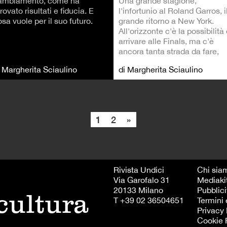
Una grande stagione,
ambiamento, come ha
l'infortunio al Roland Garros, i
trovato risultati e fiducia. E
grande ritorno a New York.
sa vuole per il suo futuro.
All'orizzonte c'è la possibilità 
arrivare alle Finals, ma c'è
ancora tanta strada da fare,
i Margherita Sciaulino
di Margherita Sciaulino
1
2
»
Rivista Undici
Chi sia
Via Garofalo 31
Mediaki
20133 Milano
Pubblici
 cultura
T +39 02 36504651
Termini 
Privacy 
Cookie 