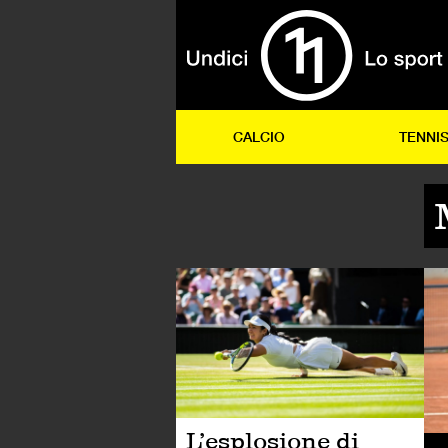
CALCIO
TENNI
TE
L’esplosione di