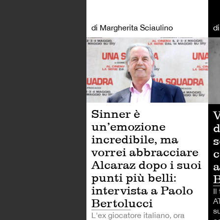
di Margherita Sciaulino
d
TE
Sinner è
V
un’emozione
d
incredibile, ma
s
vorrei abbracciare
c
Alcaraz dopo i suoi
a
punti più belli:
B
intervista a Paolo
Il
Bertolucci
AT
su
L'ex giocatore italiano, ora