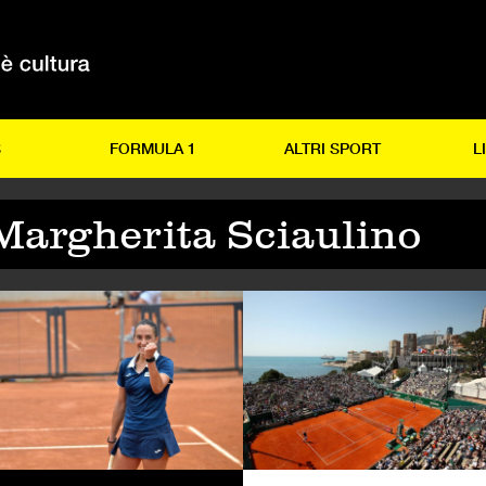
S
FORMULA 1
ALTRI SPORT
L
Margherita Sciaulino
NNIS
TENNIS