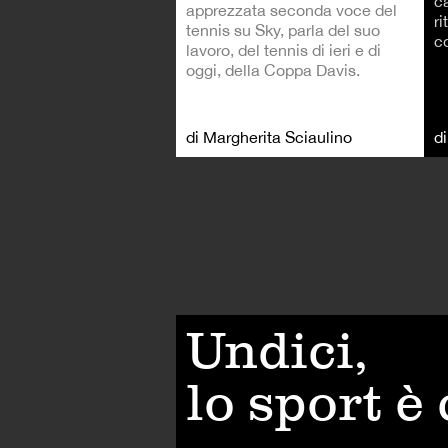
c
apprezzata seconda voce del
ri
tennis su Sky, parla del suo
co
lavoro, del tennis di ieri e di
oggi, della Coppa Davis.
di Margherita Sciaulino
d
Undici,
lo sport è