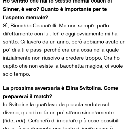
Ho sentito che hai lo stesso mental coach di
Sinner, è vero? Quanto è importante per te
l’aspetto mentale?
Sì, Riccardo Ceccarelli. Ma non sempre parlo
direttamente con lui. Ieri e oggi ovviamente mi ha
scritto. Ci lavoro da un anno, però abbiamo avuto un
po’ di alti e passi perché era una cosa nella quale
inizialmente non riuscivo a credere troppo. Ora ho
capito che non esiste la bacchetta magica, ci vuole
solo tempo.
La prossima avversaria è Elina Svitolina. Come
preparerai il match?
Io Svitolina la guardavo da piccola seduta sul
divano, quindi mi fa un po’ strano sinceramente
(ride,
ndr
). Cercherò di imparare più cose possibili
da lei, è sicuramente una fonte di ispirazione: è