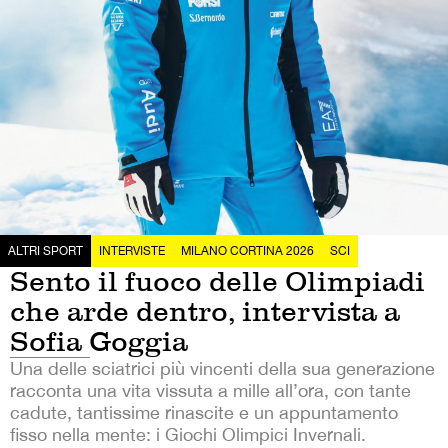
ALTRI SPORT
INTERVISTE
MILANO CORTINA 2026
SCI
Sento il fuoco delle Olimpiadi
che arde dentro, intervista a
Sofia Goggia
Una delle sciatrici più vincenti della sua generazione
racconta una vita vissuta a mille all’ora, con tante
cadute, tantissime rinascite e un appuntamento
fisso nella mente: i Giochi Olimpici Invernali.