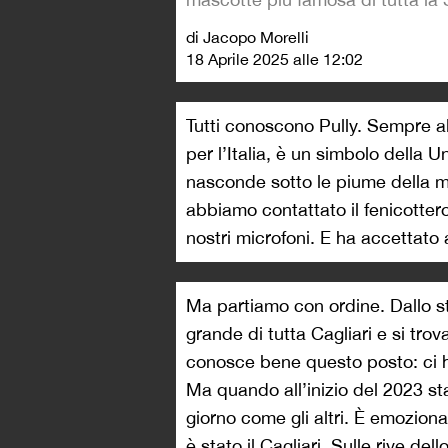
di Jacopo Morelli
18 Aprile 2025 alle 12:02
Tutti conoscono Pully. Sempre al 
per l’Italia, è un simbolo della 
nasconde sotto le piume della m
abbiamo contattato il fenicottero
nostri microfoni. E ha accettato a
Ma partiamo con ordine. Dallo st
grande di tutta Cagliari e si tro
conosce bene questo posto: ci ha
Ma quando all’inizio del 2023 s
giorno come gli altri. È emozion
è stato il Cagliari. Sulle rive del