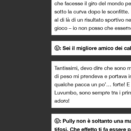
che facesse il giro del mondo per
sotto la curva dopo le sconfitt
al di là di un risultato sportivo
gioco – io non posso che esserne
Ⓤ: ⁠Sei il migliore amico dei ca
Tantissimi, devo dire che sono m
di peso mi prendeva e portava in
qualche pacca un po’… forte! E 
Luvumbo, sono sempre tra i primi 
adoro!
Ⓤ: Pully non è soltanto una mas
tifosi. Che effetto ti fa esser