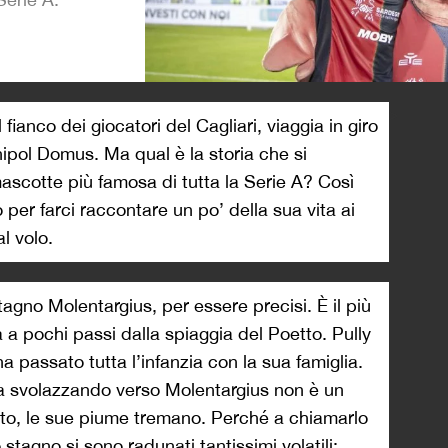
>
fianco dei giocatori del Cagliari, viaggia in giro
Unipol Domus. Ma qual è la storia che si
ascotte più famosa di tutta la Serie A? Così
 per farci raccontare un po’ della sua vita ai
l volo.
agno Molentargius, per essere precisi. È il più
va a pochi passi dalla spiaggia del Poetto. Pully
 passato tutta l’infanzia con la sua famiglia.
ta svolazzando verso Molentargius non è un
ato, le sue piume tremano. Perché a chiamarlo
lo stagno si sono radunati tantissimi volatili: