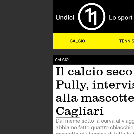
CALCIO
TENNI
CALCIO
Il calcio sec
Pully, intervi
alla mascotte
Cagliari
Dal meme sotto la curva al viaggi
abbiamo fatto quattro chiacchie
mascotte più famosa di tutta la 