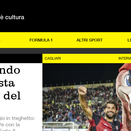
S
FORMULA 1
ALTRI SPORT
L
CAGLIARI
INTERV
ondo
sta
 del
o in traghetto:
re con la
Serie A.