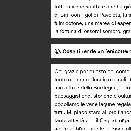
tuttora viene scritta e che ha 
di Bari con il gol di Pavoletti, la
fulmicotone, una marea di esper
la fortuna di esserci sempre, graz
Ⓤ: Cosa ti rende un fenicottero
Oh, grazie per questo bel complim
tanto e che non lascio mai soli 
mia città e della Sardegna, ent
paesaggistiche, storiche e cultur
popoliamo le varie lagune regala
tutti. Mi piace stare al loro fia
tante attività che il Cagliari or
adoro abbracciare le persone all