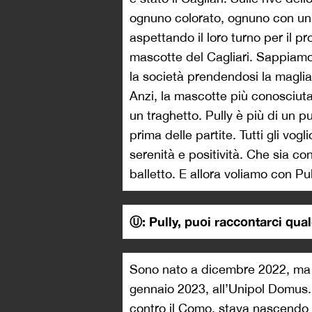
ognuno colorato, ognuno con un 
aspettando il loro turno per il p
mascotte del Cagliari. Sappiamo 
la società prendendosi la maglia 
Anzi, la mascotte più conosciuta
un traghetto. Pully è più di un p
prima delle partite. Tutti gli vo
serenità e positività. Che sia c
balletto. E allora voliamo con Pul
Ⓤ: Pully, puoi raccontarci qual
Sono nato a dicembre 2022, ma la
gennaio 2023, all’Unipol Domus.
contro il Como, stava nascendo 