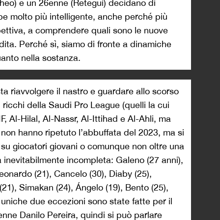
heo) e un 26enne (Retegui) decidano di
be molto più intelligente, anche perché più
ospettiva, a comprendere quali sono le nuove
ita. Perché sì, siamo di fronte a dinamiche
uanto nella sostanza.
a riavvolgere il nastro e guardare allo scorso
 ricchi della Saudi Pro League (quelli la cui
, Al-Hilal, Al-Nassr, Al-Ittihad e Al-Ahli, ma
 non hanno ripetuto l’abbuffata del 2023, ma si
, su giocatori giovani o comunque non oltre una
a inevitabilmente incompleta: Galeno (27 anni),
onardo (21), Cancelo (30), Diaby (25),
(21), Simakan (24), Ángelo (19), Bento (25),
 uniche due eccezioni sono state fatte per il
ne Danilo Pereira, quindi si può parlare