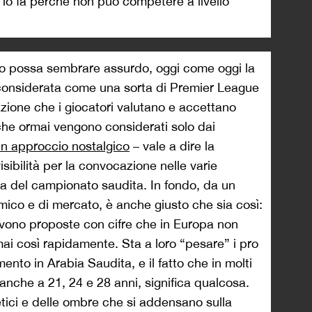
 lo fa perché non può competere a livello
to possa sembrare assurdo, oggi come oggi la
onsiderata come una sorta di Premier League
ione che i giocatori valutano e accettano
che ormai vengono considerati solo dai
un approccio nostalgico
– vale a dire la
isibilità per la convocazione nelle varie
iva del campionato saudita. In fondo, da un
ico e di mercato, è anche giusto che sia così:
ricevono proposte con cifre che in Europa non
i così rapidamente. Sta a loro “pesare” i pro
mento in Arabia Saudita, e il fatto che in molti
 anche a 21, 24 e 28 anni, significa qualcosa.
 etici e delle ombre che si addensano sulla