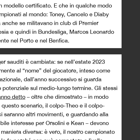
un modello certificato. E che in qualche modo
campionati al mondo: Toney, Cancelo e Diaby
a anche se militavano in club di Premier
psia e quindi in Bundesliga, Marcos Leonardo
nte nel Porto e nel Benfica.
er sauditi è cambiata: se nell’estate 2023
almente al “nome” del giocatore, inteso come
rnazionale, dall’anno successivo si guarda
o potenziale sul medio-lungo termine. Gli stessi
anno detto
– oltre che dimostrato – in modo
i questo scenario, il colpo-Theo e il colpo-
ci saranno altri movimenti, e guardando alla
ibile interesse per Orsolini e Kean – devono
n maniera diversa: è vero, il nostro campionato