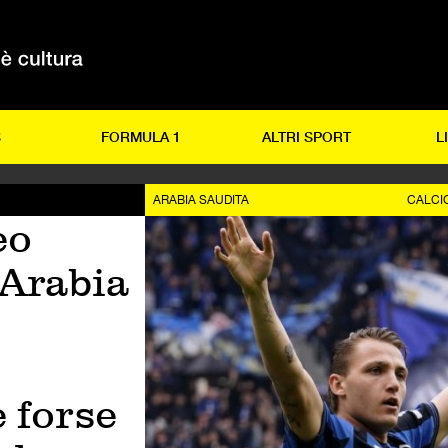
S
FORMULA 1
ALTRI SPORT
L
ARABIA SAUDITA
CALCI
eo
’Arabia
e forse