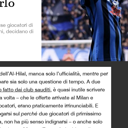
rlo
e giocatori di
ni, decidano di
>
l’Al-Hilal, manca solo l’ufficialità, mentre per
pare sia solo una questione di tempo. A due
fatto dai club sauditi
, è quasi inutile scrivere
 volta – che le offerte arrivate al Milan e
ocatori, erano praticamente irrinunciabili. E
ogarsi sul
perché
due giocatori di primissimo
ia, non ha più senso indignarsi – o anche solo