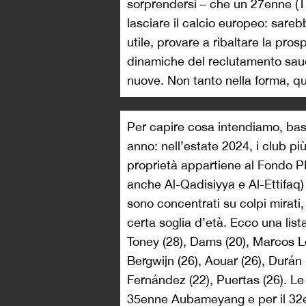
sorprendersi – che un 27enne (T
lasciare il calcio europeo: sareb
utile, provare a ribaltare la pr
dinamiche del reclutamento saud
nuove. Non tanto nella forma, q
Per capire cosa intendiamo, bast
anno: nell’estate 2024, i club più
proprietà appartiene al Fondo PIF
anche Al-Qadisiyya e Al-Ettifaq)
sono concentrati su colpi mirati
certa soglia d’età. Ecco una list
Toney (28), Dams (20), Marcos Le
Bergwijn (26), Aouar (26), Durán 
Fernández (22), Puertas (26). Le
35enne Aubameyang e per il 32en