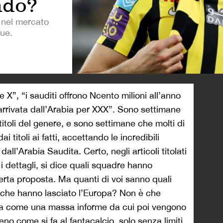
ndo?
 nel mercato
gue.
>
 X”, “i sauditi offrono Ncento milioni all’anno
arrivata dall’Arabia per XXX”. Sono settimane
toli del genere, e sono settimane che molti di
i titoli ai fatti, accettando le incredibili
all’Arabia Saudita. Certo, negli articoli titolati
i dettagli, si dice quali squadre hanno
erta proposta. Ma quanti di voi sanno quali
 che hanno lasciato l’Europa? Non è che
ita come una massa informe da cui poi vengono
eno come si fa al fantacalcio, solo senza limiti