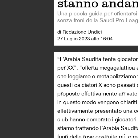
stanno anda
Una piccola guida per orientarsi
senza freni della Saudi Pro Lea
di Redazione Undici
27 Luglio 2023 alle 16:04
“L’Arabia Saudita tenta giocatore
per XX”, “offerta megagalattica 
che leggiamo e metabolizziamo ti
questi calciatori X sono passati da
proposte effettivamente arrivate d
in questo modo vengono chiariti 
effettivamente presentato una c
club hanno comprato i giocatori
stiamo trattando l’Arabia Saud
fuori delle rose costruite più o m