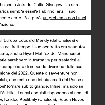
helsea e Jota dal Celtic Glasgow. Un altro
arica sembra essere Fabinho, anzi il suo
ente certo. Poi, però,
un problema con i suoi
razione.
dall’Europa Edouard Mendy (dal Chelsea) e
ma nel frattempo il suo contratto era scaduto).
ercato, anche Riyad Mahrez del Manchester
le sarebbero in trattativa per trasferirsi al
 campionato di seconda divisione della sua
essione del 2022. Queste disavventure non
club, che resta uno dei più amati del Paese e
per tornare subito grande. Infine, ma solo se
’Al-Hilal: i nuovi acquisti rispondono ai nomi di
o), Kalidou Koulibaly (Chelsea), Ruben Neves