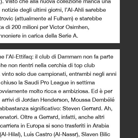
. Visto che alla nuova collezione manca una
otizie degli ultimi giorni, l’Al-Ahli sarebbe
trovic (attualmente al Fulham) e starebbe
ta di 200 milioni per Victor Osimhen,
noniere in carica della Serie A.
 l’Al-Ettifaq: il club di Dammam non fa parte
he non rientri nella cerchia di top club
a vinto solo due campionati, entrambi negli anni
 chiuso la Saudi Pro League in settima
 ovviamente molto ricca e ambiziosa. Ed è per
li arrivi di Jordan Henderson, Moussa Dembélé
abbastanza significativo: Steven Gerrard. Ah,
natori. Oltre a Gerrard, infatti, anche altri
rriera in Europa si sono trasferiti in Arabia
(Al-Hilal), Luís Castro (Al-Nassr), Slaven Bilic