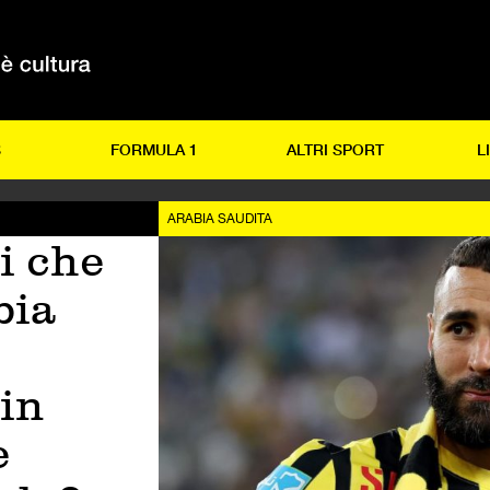
S
FORMULA 1
ALTRI SPORT
L
ARABIA SAUDITA
i che
bia
in
e