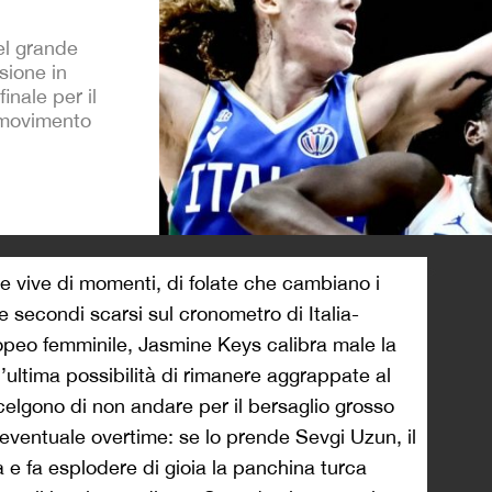
el grande
sione in
finale per il
l movimento
>
he vive di momenti, di folate che cambiano i
e secondi scarsi sul cronometro di Italia-
uropeo femminile, Jasmine Keys calibra male la
l’ultima possibilità di rimanere aggrappate al
scelgono di non andare per il bersaglio grosso
’eventuale overtime: se lo prende Sevgi Uzun, il
a e fa esplodere di gioia la panchina turca