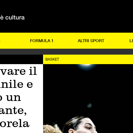
S
FORMULA 1
ALTRI SPORT
L
BASKET
vare il
nile e
o un
ante,
Lorela