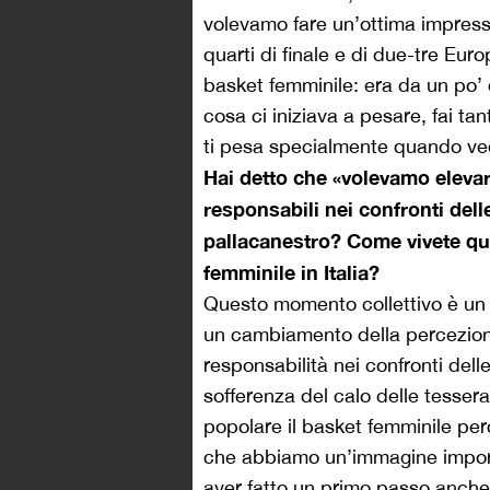
volevamo fare un’ottima impress
quarti di finale e di due-tre Eur
basket femminile: era da un po’ 
cosa ci iniziava a pesare, fai tant
ti pesa specialmente quando vedi 
Hai detto che «volevamo elevare
responsabili nei confronti dell
pallacanestro? Come vivete qu
femminile in Italia?
Questo momento collettivo è un 
un cambiamento della percezione 
responsabilità nei confronti del
sofferenza del calo delle tesser
popolare il basket femminile p
che abbiamo un’immagine import
aver fatto un primo passo anche 