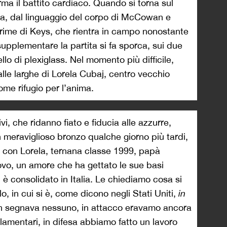
rma il battito cardiaco. Quando si torna sul
ia, dal linguaggio del corpo di McCowan e
crime di Keys, che rientra in campo nonostante
 supplementare la partita si fa sporca, sui due
lo di plexiglass. Nel momento più difficile,
spalle larghe di Lorela Cubaj, centro vecchio
ome rifugio per l’anima.
i, che ridanno fiato e fiducia alle azzurre,
un meraviglioso bronzo qualche giorno più tardi,
a con Lorela, ternana classe 1999, papà
o, un amore che ha gettato le sue basi
si è consolidato in Italia. Le chiediamo cosa si
 in cui si è, come dicono negli Stati Uniti,
in
non segnava nessuno, in attacco eravamo ancora
olamentari, in difesa abbiamo fatto un lavoro