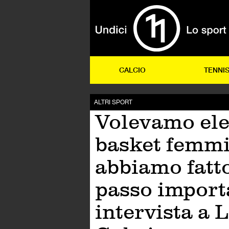
CALCIO
TENNI
ALTRI SPORT
Volevamo ele
basket femmi
abbiamo fatt
passo import
intervista a 