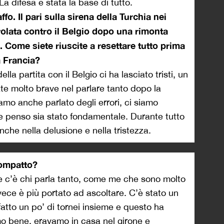
a difesa è stata la base di tutto.
o. Il pari sulla sirena della Turchia nei
n volata contro il Belgio dopo una rimonta
 Come siete riuscite a resettare tutto prima
a Francia?
lla partita con il Belgio ci ha lasciato tristi, un
te molto brave nel parlare tanto dopo la
amo anche parlato degli errori, ci siamo
 e penso sia stato fondamentale. Durante tutto
anche nella delusione e nella tristezza.
ompatto?
te c’è chi parla tanto, come me che sono molto
ece è più portato ad ascoltare. C’è stato un
fatto un po’ di tornei insieme e questo ha
mo bene, eravamo in casa nel girone e