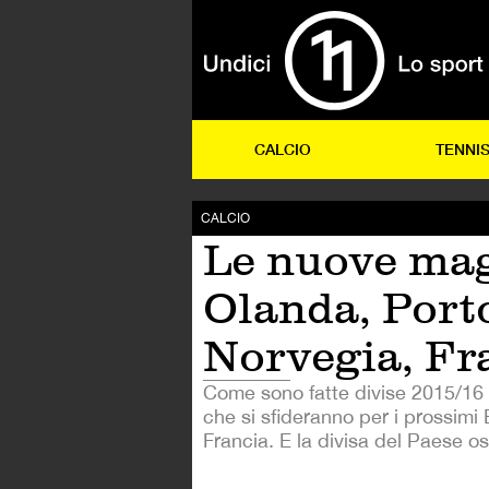
CALCIO
TENNI
CALCIO
Le nuove mag
Olanda, Port
Norvegia, Fr
Come sono fatte divise 2015/16 d
che si sfideranno per i prossimi 
Francia. E la divisa del Paese os