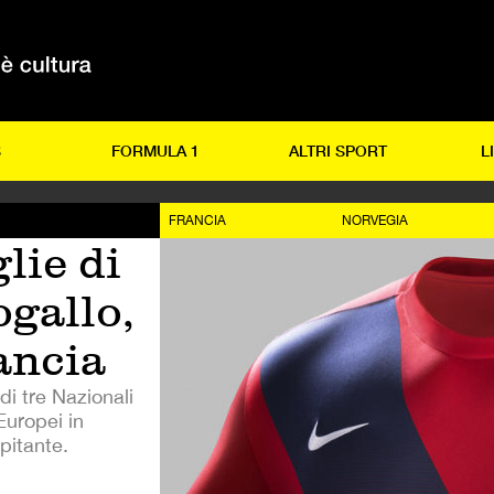
S
FORMULA 1
ALTRI SPORT
L
FRANCIA
NORVEGIA
lie di
ogallo,
ancia
i tre Nazionali
Europei in
pitante.