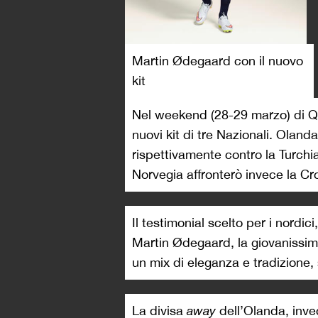
Martin Ødegaard con il nuovo
kit
Nel weekend (28-29 marzo) di Qua
nuovi kit di tre Nazionali. Oland
rispettivamente contro la Turchia 
Norvegia affronterò invece la Cr
Il testimonial scelto per i nordici
Martin Ødegaard, la giovanissima
un mix di eleganza e tradizione,
La divisa
away
dell’Olanda, inve