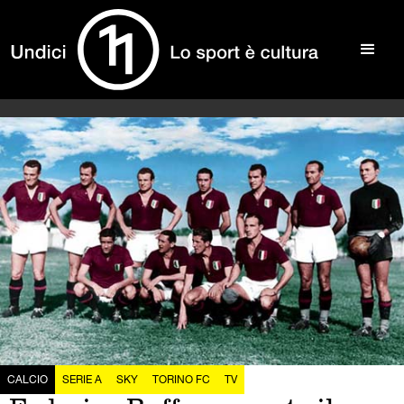
CALCIO
SERIE A
SKY
TORINO FC
TV