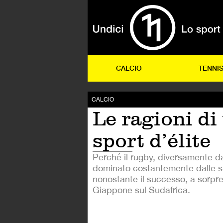
CALCIO
TENNI
CALCIO
Le ragioni di
sport d’élite
Perché il rugby, diversamente da
dominato costantemente dalle st
nonostante il successo, a sorpre
Giappone sul Sudafrica.