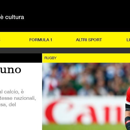
S
FORMULA 1
ALTRI SPORT
L
RUGBY
 uno
l calcio, è
esse nazionali,
sa, del