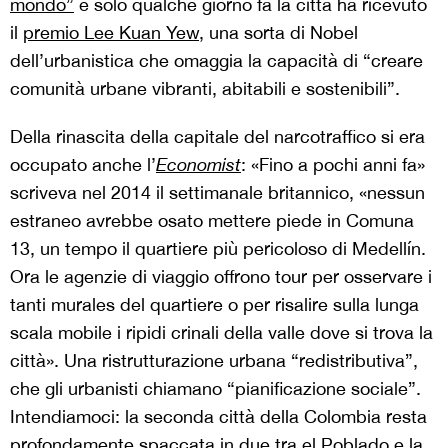
mondo”
e solo qualche giorno fa la città ha ricevuto
il
premio Lee Kuan Yew
, una sorta di Nobel
dell’urbanistica che omaggia la capacità di “creare
comunità urbane vibranti, abitabili e sostenibili”.
Della rinascita della capitale del narcotraffico si era
occupato anche l’
Economist
: «Fino a pochi anni fa»
scriveva nel 2014 il settimanale britannico, «nessun
estraneo avrebbe osato mettere piede in Comuna
13, un tempo il quartiere più pericoloso di Medellín.
Ora le agenzie di viaggio offrono tour per osservare i
tanti murales del quartiere o per risalire sulla lunga
scala mobile i ripidi crinali della valle dove si trova la
città». Una ristrutturazione urbana “redistributiva”,
che gli urbanisti chiamano “pianificazione sociale”.
Intendiamoci: la seconda città della Colombia resta
profondamente spaccata in due tra el Poblado e la