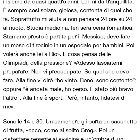
insieme da quasi quattro anni. Lei mi dà tranquillità.
È sempre così solare, gioiosa, contenta di quel che
fa. Soprattutto mi aiuta a non pensare 24 ore su 24
al nuoto. Studia medicina. Ieri sera cena romantica.
Stamane presto è partita per il Messico, deve fare
un mese di tirocinio in un ospedale per bambini. Poi
volerà anche lei a Rio». E cosa pensa delle
Olimpiadi, della pressione? «Adesso lasciatemi
preparare. Non vi preoccupate. So quel che devo
fare. Alla fine vi dirò “ho vinto. Bene, sono contento”;
oppure “è andata male, ho perso. È stato più bravo
l’altro”. Alla fine è sport. Però, intanto, fidatevi di
me».
Sono le 14 e 30. Un cameriere gli porta un sacchetto
di frutta, «ecco, come al solito Greg». Poi un
ciabattare pesante si avvicina e un’ombra di un