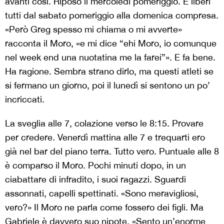
avanti così. Riposo il mercoledì pomeriggio. E liberi
tutti dal sabato pomeriggio alla domenica compresa.
«Però Greg spesso mi chiama o mi avverte»
racconta il Moro, «e mi dice “ehi Moro, io comunque
nel week end una nuotatina me la farei”». E fa bene.
Ha ragione. Sembra strano dirlo, ma questi atleti se
si fermano un giorno, poi il lunedì si sentono un po’
incriccati.
La sveglia alle 7, colazione verso le 8:15. Provare
per credere. Venerdì mattina alle 7 e trequarti ero
già nel bar del piano terra. Tutto vero. Puntuale alle 8
è comparso il Moro. Pochi minuti dopo, in un
ciabattare di infradito, i suoi ragazzi. Sguardi
assonnati, capelli spettinati. «Sono meravigliosi,
vero?» Il Moro ne parla come fossero dei figli. Ma
Gabriele è davvero suo nipote. «Sento un’enorme