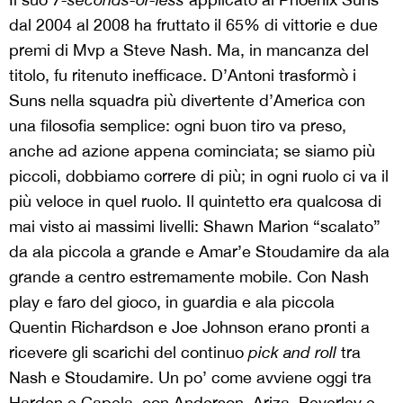
dal 2004 al 2008 ha fruttato il 65% di vittorie e due
premi di Mvp a Steve Nash. Ma, in mancanza del
titolo, fu ritenuto inefficace. D’Antoni trasformò i
Suns nella squadra più divertente d’America con
una filosofia semplice: ogni buon tiro va preso,
anche ad azione appena cominciata; se siamo più
piccoli, dobbiamo correre di più; in ogni ruolo ci va il
più veloce in quel ruolo. Il quintetto era qualcosa di
mai visto ai massimi livelli: Shawn Marion “scalato”
da ala piccola a grande e Amar’e Stoudamire da ala
grande a centro estremamente mobile. Con Nash
play e faro del gioco, in guardia e ala piccola
Quentin Richardson e Joe Johnson erano pronti a
ricevere gli scarichi del continuo
pick and roll
tra
Nash e Stoudamire. Un po’ come avviene oggi tra
Harden e Capela, con Anderson, Ariza, Beverley e