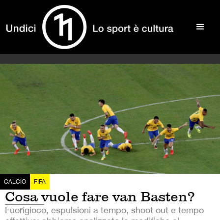
CALCIO
FIFA
Cosa vuole fare van Basten?
Fuorigioco, espulsioni a tempo, shoot out e tempo