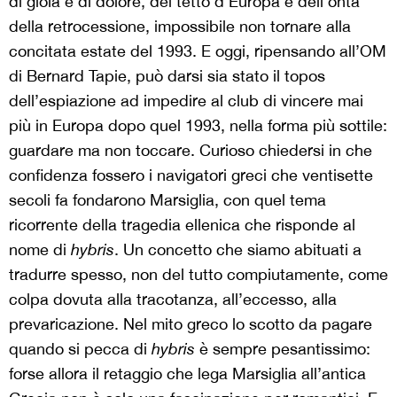
di gioia e di dolore, del tetto d’Europa e dell’onta
della retrocessione, impossibile non tornare alla
concitata estate del 1993. E oggi, ripensando all’OM
di Bernard Tapie, può darsi sia stato il topos
dell’espiazione ad impedire al club di vincere mai
più in Europa dopo quel 1993, nella forma più sottile:
guardare ma non toccare. Curioso chiedersi in che
confidenza fossero i navigatori greci che ventisette
secoli fa fondarono Marsiglia, con quel tema
ricorrente della tragedia ellenica che risponde al
nome di
hybris
. Un concetto che siamo abituati a
tradurre spesso, non del tutto compiutamente, come
colpa dovuta alla tracotanza, all’eccesso, alla
prevaricazione. Nel mito greco lo scotto da pagare
quando si pecca di
hybris
è sempre pesantissimo:
forse allora il retaggio che lega Marsiglia all’antica