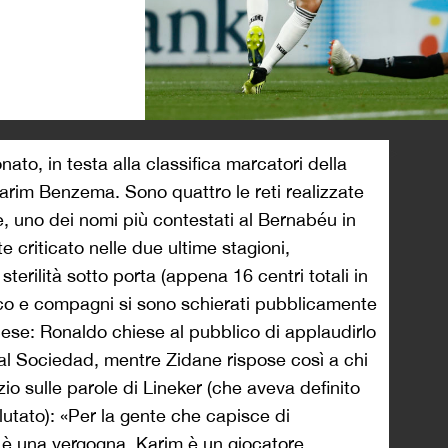
>
to, in testa alla classifica marcatori della
arim Benzema. Sono quattro le reti realizzate
se, uno dei nomi più contestati al Bernabéu in
e criticato nelle due ultime stagioni,
terilità sotto porta (appena 16 centri totali in
nico e compagni si sono schierati pubblicamente
ncese: Ronaldo chiese al pubblico di applaudirlo
al Sociedad, mentre Zidane rispose così a chi
zio sulle parole di Lineker (che aveva definito
tato): «Per la gente che capisce di
e è una vergogna. Karim è un giocatore