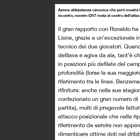
Azione abbastanza canonica che però mostra l’
incontro, mentre CR7 resta al centro dell’atta
Il gran rapporto con Ronaldo ha q
Lione, grazie a un’eccezionale i
tecnico dei due giocatori. Quan
defilava e agiva da ala, tant’è c
in posizioni più defilate del ca
profondità (forse la sua maggiore
riferimento tra le linee. Benzem
rifinitura: anche nelle sue stagi
confezionato un gran numero di 
partita), molti di pregevole fattu
attacco posizionale che nelle ri
riferimento da servire non appen
dimenticare ottime doti nel drib