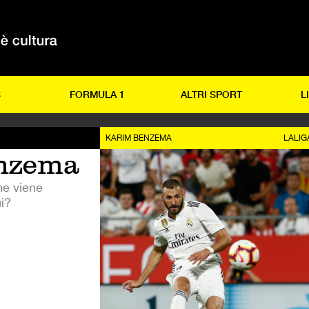
S
FORMULA 1
ALTRI SPORT
L
KARIM BENZEMA
LALIG
nzema
me viene
ui?