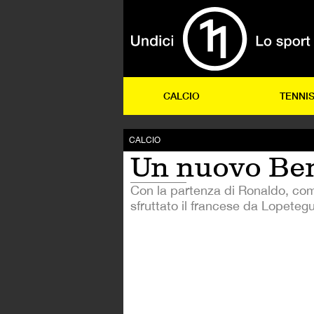
CALCIO
TENNI
CALCIO
Un nuovo Be
Con la partenza di Ronaldo, co
sfruttato il francese da Lopeteg