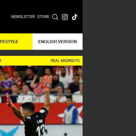
NEWSLETTER
STORE
IFESTYLE
ENGLISH VERSION
A
REAL MADRID FC