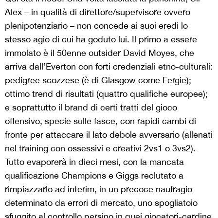
Alex – in qualità di direttore/supervisore ovvero
plenipotenziario – non concede ai suoi eredi lo
stesso agio di cui ha goduto lui. Il primo a essere
immolato è il 50enne outsider David Moyes, che
arriva dall’Everton con forti credenziali etno-culturali:
pedigree scozzese (è di Glasgow come Fergie);
ottimo trend di risultati (quattro qualifiche europee);
e soprattutto il brand di certi tratti del gioco
offensivo, specie sulle fasce, con rapidi cambi di
fronte per attaccare il lato debole avversario (allenati
nel training con ossessivi e creativi 2vs1 o 3vs2).
Tutto evaporerà in dieci mesi, con la mancata
qualificazione Champions e Giggs reclutato a
rimpiazzarlo ad interim, in un precoce naufragio
determinato da errori di mercato, uno spogliatoio
sfuggito al controllo persino in quei giocatori-cardine