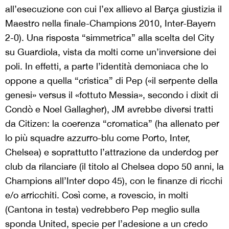
all’esecuzione con cui l’ex allievo al Barça giustizia il
Maestro nella finale-Champions 2010, Inter-Bayern
2-0). Una risposta “simmetrica” alla scelta del City
su Guardiola, vista da molti come un’inversione dei
poli. In effetti, a parte l’identità demoniaca che lo
oppone a quella “cristica” di Pep («il serpente della
genesi» versus il «fottuto Messia», secondo i dixit di
Condò e Noel Gallagher), JM avrebbe diversi tratti
da Citizen: la coerenza “cromatica” (ha allenato per
lo più squadre azzurro-blu come Porto, Inter,
Chelsea) e soprattutto l’attrazione da underdog per
club da rilanciare (il titolo al Chelsea dopo 50 anni, la
Champions all’Inter dopo 45), con le finanze di ricchi
e/o arricchiti. Così come, a rovescio, in molti
(Cantona in testa) vedrebbero Pep meglio sulla
sponda United, specie per l’adesione a un credo