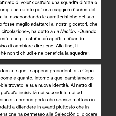
rmato di voler costruire una squadra diretta e
l tempo ha optato per una maggiore ricerca del
alla, assecondando le caratteristiche del suo
osse meglio adattarci ai nostri giocatori, che
 circolazione», ha detto a
La Naci
ó
n
. «Quando
care con gli esterni più aperti, cercando
o di cambiare direzione. Alla fine, ti
ché non ti chiudi e ne beneficia la squadra».
andemia e quelle appena precedenti alla Copa
 come e quanto, intorno a quel cambiamento
bbia trovato la sua nuova identità. Al netto di
 perdere incisività nei secondi tempi ed
vicino alla propria porta che spesso mettono in
ù adatti a difendere in avanti piuttosto che in
mensione ha permesso alla Selección di giocare