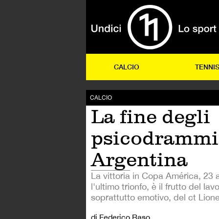
CALCIO
TENNI
CALCIO
La fine degli
psicodrammi
Argentina
La vittoria in Copa América, 23
l'ultimo trionfo, è il frutto del l
soprattutto emotivo, del ct Lione
di Federico Raso