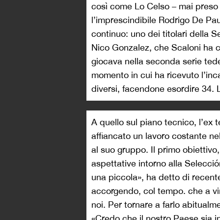
così come Lo Celso – mai preso 
l’imprescindibile Rodrigo De Pau
continuo: uno dei titolari della S
Nico Gonzalez, che Scaloni ha 
giocava nella seconda serie ted
momento in cui ha ricevuto l’incar
diversi, facendone esordire 34.
A quello sul piano tecnico, l’ex
affiancato un lavoro costante ne
al suo gruppo. Il primo obiettivo
aspettative intorno alla Selecci
una piccola», ha detto di recent
accorgendo, col tempo. che a vi
noi. Per tornare a farlo abitual
«Credo che il nostro Paese sia 