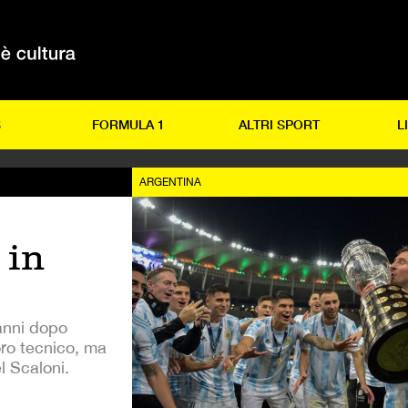
S
FORMULA 1
ALTRI SPORT
L
ARGENTINA
 in
 anni dopo
avoro tecnico, ma
l Scaloni.