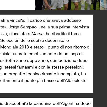
>
gati a vincere. Il carico che aveva addosso
e». Jorge Sampaoli, nella sua prima intervista
ia, rilasciata a
Marca
, ha ribadito il tema
 Selecci
ó
n dello scorso decennio: lo
Mondiale 2018 è stato il punto di non ritorno di
peciale, usurata emotivamente da un loop di
 costretta anno dopo anno, competizione dopo
gli stessi fantasmi e con le stesse pressioni.
 a un progetto tecnico rimasto incompiuto, ha
ettamente il punto più basso dell’Albiceleste
gio di accettare la panchina dell’Argentina dopo