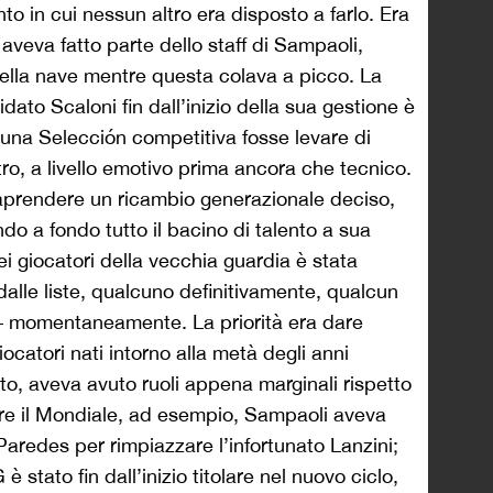
o in cui nessun altro era disposto a farlo. Era
veva fatto parte dello staff di Sampaoli,
 della nave mentre questa colava a picco. La
ato Scaloni fin dall’inizio della sua gestione è
 una Selecci
ó
n competitiva fosse levare di
tro, a livello emotivo prima ancora che tecnico.
aprendere un ricambio generazionale deciso,
o a fondo tutto il bacino di talento a sua
i giocatori della vecchia guardia è stata
dalle liste, qualcuno definitivamente, qualcun
 – momentaneamente. La priorità era dare
ocatori nati intorno alla metà degli anni
o, aveva avuto ruoli appena marginali rispetto
iare il Mondiale, ad esempio, Sampaoli aveva
aredes per rimpiazzare l’infortunato Lanzini;
è stato fin dall’inizio titolare nel nuovo ciclo,