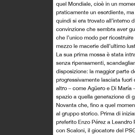
quel Mondiale, cioè in un moment
praticamente un esordiente, ma a
quindi si era trovato all’interno
convinzione che sembra aver guid
che l’unico modo per ricostruire
mezzo le macerie dell’ultimo lus
La sua prima mossa è stata intr
senza ripensamenti, scandagliand
disposizione: la maggior parte de
progressivamente lasciata fuori 
altro – come Ag
ü
ero e Di María
spazio a quella generazione di gi
Novanta che, fino a quel moment
al gruppo storico. Prima di iniz
preferito Enzo Pérez a Leandro P
con Scaloni, il giocatore del PSG 