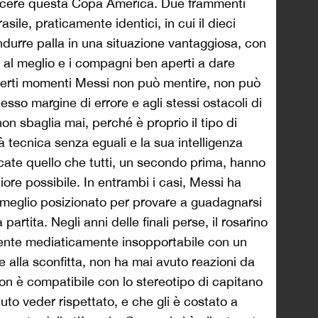
incere questa Copa América. Due frammenti
sile, praticamente identici, in cui il dieci
ondurre palla in una situazione vantaggiosa, con
 al meglio e i compagni ben aperti a dare
certi momenti Messi non può mentire, non può
esso margine di errore e agli stessi ostacoli di
on sbaglia mai, perché è proprio il tipo di
tà tecnica senza eguali e la sua intelligenza
iocate quello che tutti, un secondo prima, hanno
ore possibile. In entrambi i casi, Messi ha
 meglio posizionato per provare a guadagnarsi
la partita. Negli anni delle finali perse, il rosarino
iente mediaticamente insopportabile con un
e alla sconfitta, non ha mai avuto reazioni da
non è compatibile con lo stereotipo di capitano
uto veder rispettato, e che gli è costato a