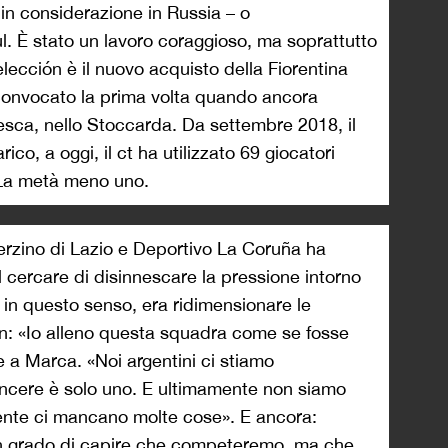
in considerazione in Russia – o
l. È stato un lavoro coraggioso, ma soprattutto
elecci
ó
n è il nuovo acquisto della Fiorentina
convocato la prima volta quando ancora
esca, nello Stoccarda. Da settembre 2018, il
ico, a oggi, il ct ha utilizzato 69 giocatori
 La metà meno uno.
 terzino di Lazio e Deportivo La Coruña ha
l cercare di disinnescare la pressione intorno
, in questo senso, era ridimensionare le
ón: «Io alleno questa squadra come se fosse
e a Marca. «Noi argentini ci stiamo
ncere è solo uno. E ultimamente non siamo
mente ci mancano molte cose». E ancora:
in grado di capire che competeremo, ma che