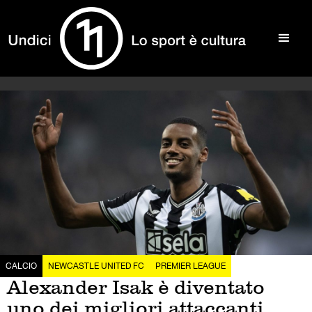
CALCIO
NEWCASTLE UNITED FC
PREMIER LEAGUE
Alexander Isak è diventato
uno dei migliori attaccanti