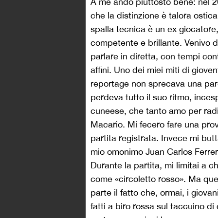
A me andò piuttosto bene: nel 2
che la distinzione è talora ostica
spalla tecnica è un ex giocatore
competente e brillante. Venivo d
parlare in diretta, con tempi co
affini. Uno dei miei miti di giov
reportage non sprecava una parol
perdeva tutto il suo ritmo, inces
cuneese, che tanto amo per radic
Macario. Mi fecero fare una pr
partita registrata. Invece mi but
mio omonimo Juan Carlos Ferrero
Durante la partita, mi limitai a c
come «circoletto rosso». Ma quell
parte il fatto che, ormai, i giova
fatti a biro rossa sul taccuino di