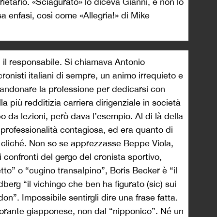
ietario. «Sciagurato» lo diceva Gianni, e non lo
a enfasi, così come «Allegria!» di Mike
 il responsabile. Si chiamava Antonio
ronisti italiani di sempre, un animo irrequieto e
andonare la professione per dedicarsi con
 più redditizia carriera dirigenziale in società
o da lezioni, però dava l’esempio. Al di là della
 professionalità contagiosa, ed era quanto di
l cliché. Non so se apprezzasse Beppe Viola,
 confronti del gergo del cronista sportivo,
etto” o “cugino transalpino”, Boris Becker è “il
erg “il vichingo che ben ha figurato (sic) sui
on”. Impossibile sentirgli dire una frase fatta.
storante giapponese, non dal “nipponico”. Né un