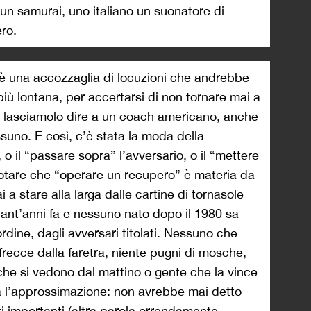
un samurai, uno italiano un suonatore di
ro.
à, è una accozzaglia di locuzioni che andrebbe
più lontana, per accertarsi di non tornare mai a
in” lasciamolo dire a un coach americano, anche
uno. E così, c’è stata la moda della
, o il “passare sopra” l’avversario, o il “mettere
notare che “operare un recupero” è materia da
i a stare alla larga dalle cartine di tornasole
uant’anni fa e nessuno nato dopo il 1980 sa
ordine, dagli avversari titolati. Nessuno che
frecce dalla faretra, niente pugni di mosche,
i che si vedono dal mattino o gente che la vince
va l’approssimazione: non avrebbe mai detto
ti importanti (altra parola orrendamente