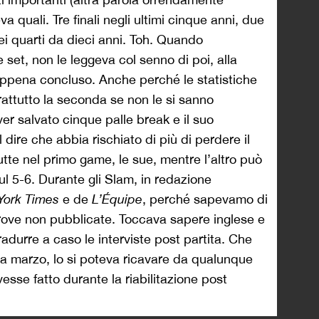
a quali. Tre finali negli ultimi cinque anni, due
ei quarti da dieci anni. Toh. Quando
e set, non le leggeva col senno di poi, alla
 appena concluso. Anche perché le statistiche
rattutto la seconda se non le si sanno
r salvato cinque palle break e il suo
dire che abbia rischiato di più di perdere il
utte nel primo game, le sue, mentre l’altro può
ul 5-6. Durante gli Slam, in redazione
York Times
e de
L’Équipe
, perché sapevamo di
ltrove non pubblicate. Toccava sapere inglese e
radurre a caso le interviste post partita. Che
a marzo, lo si poteva ricavare da qualunque
vesse fatto durante la riabilitazione post