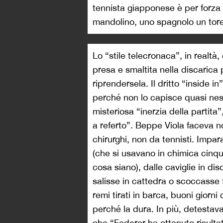
tennista giapponese è per forza 
mandolino, uno spagnolo un tore
Lo “stile telecronaca”, in realt
presa e smaltita nella discarica 
riprendersela. Il dritto “inside 
perché non lo capisce quasi ness
misteriosa “inerzia della partita”
a referto”. Beppe Viola faceva 
chirurghi, non da tennisti. Impara
(che si usavano in chimica cinq
cosa siano), dalle caviglie in dis
salisse in cattedra o scoccasse 
remi tirati in barca, buoni giorn
perché la dura. In più, detesta
che “Federer ha ottenuto risulta