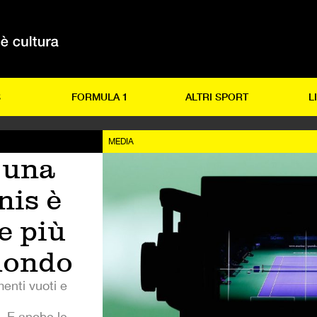
S
FORMULA 1
ALTRI SPORT
L
MEDIA
 una
nis è
e più
 mondo
menti vuoti e
e. E anche le