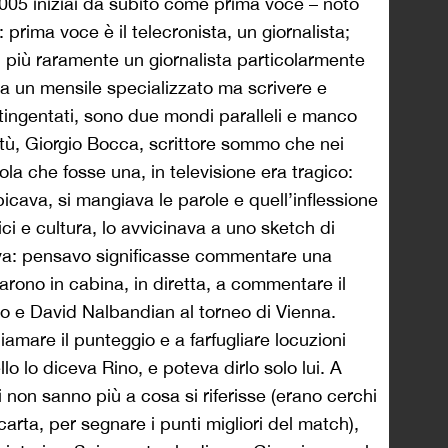
005 iniziai da subito come prima voce – noto
: prima voce è il telecronista, un giornalista;
, più raramente un giornalista particolarmente
a un mensile specializzato ma scrivere e
ntingentati, sono due mondi paralleli e manco
entù, Giorgio Bocca, scrittore sommo che nei
a che fosse una, in televisione era tragico:
picava, si mangiava le parole e quell’inflessione
i e cultura, lo avvicinava a uno sketch di
ova: pensavo significasse commentare una
tarono in cabina, in diretta, a commentare il
 e David Nalbandian al torneo di Vienna.
hiamare il punteggio e a farfugliare locuzioni
o lo diceva Rino, e poteva dirlo solo lui. A
ni non sanno più a cosa si riferisse (erano cerchi
 carta, per segnare i punti migliori del match),