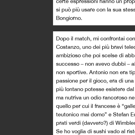
certe espressioni hanno un propr
si può più usare con la sua stess
Bongiorno.
Dopo il match, mi confrontai con
Costanzo, uno dei più bravi telec
ambizioso che poi scelse di abb
successo – non avevo dubbi – alla
non sportive. Antonio non era tip
passione per il gioco, era di una
più lontano potesse esistere da
ma nutriva un odio rancoroso nei
quello per cui il francese è “gall
teutonico mai domo” e Stefan Edb
prati verdi (davvero?) di Wimbled
Se ho voglia di sushi vado al ri