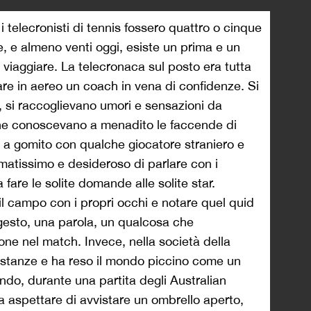
i telecronisti di tennis fossero quattro o cinque
e, e almeno venti oggi, esiste un prima e un
o viaggiare. La telecronaca sul posto era tutta
rare in aereo un coach in vena di confidenze. Si
, si raccoglievano umori e sensazioni da
 che conoscevano a menadito le faccende di
a gomito con qualche giocatore straniero e
matissimo e desideroso di parlare con i
 fare le solite domande alle solite star.
il campo con i propri occhi e notare quel quid
 gesto, una parola, un qualcosa che
ne nel match. Invece, nella società della
distanze e ha reso il mondo piccino come un
ando, durante una partita degli Australian
 aspettare di avvistare un ombrello aperto,