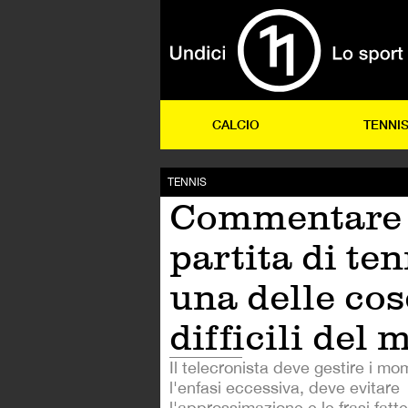
CALCIO
TENNI
TENNIS
Commentare
partita di ten
una delle cos
difficili del
Il telecronista deve gestire i mo
l'enfasi eccessiva, deve evitare
l'approssimazione e le frasi fatt