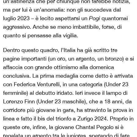
un’astinenza che per chiunque non farebbe notizia,
ma per lui è un’anomalia: non gli succedeva dal
luglio 2023 – è lecito aspettarsi un
Pogi
quantomai
aggressivo. Anche se meno imbattibile, forse, di
quanto si pensasse alla vigilia.
Dentro questo quadro, l’Italia ha già scritto tre
pagine importanti (un oro, un argento, un bronzo) e si
affaccia con grande ottimismo alla domenica
conclusiva. La prima medaglia come detto è arrivata
con Federica Venturelli, in una categoria (Under 23
femminile) al debutto iridato. Ieri invece il lampo di
Lorenzo Finn (Under 23 maschile), che a 18 anni, da
corridore più giovane in gara, ha stravinto la prova in
linea e fatto il bis del trionfo a Zurigo 2024. Proprio in
queste ore, infine, la giovane Chantal Pegolo si è
regalata un argento tra le juniores, sperando di fare