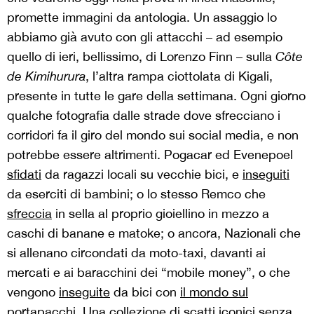
promette immagini da antologia. Un assaggio lo
abbiamo già avuto con gli attacchi – ad esempio
quello di ieri, bellissimo, di Lorenzo Finn – sulla
Côte
de Kimihurura
, l’altra rampa ciottolata di Kigali,
presente in tutte le gare della settimana. Ogni giorno
qualche fotografia dalle strade dove sfrecciano i
corridori fa il giro del mondo sui social media, e non
potrebbe essere altrimenti. Pogacar ed Evenepoel
sfidati
da ragazzi locali su vecchie bici, e
inseguiti
da eserciti di bambini; o lo stesso Remco che
sfreccia
in sella al proprio gioiellino in mezzo a
caschi di banane e matoke; o ancora, N
azionali che
si allenano circondati da moto-taxi, davanti ai
mercati e ai baracchini dei “mobile money”, o che
vengono
inseguite
da bici con
il mondo sul
portapacchi
. Una collezione di scatti iconici senza