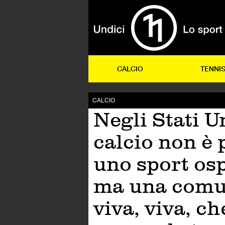
CALCIO
TENNI
CALCIO
Negli Stati Un
calcio non è 
uno sport osp
ma una comu
viva, viva, ch