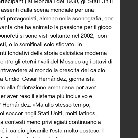
rtecipanti) ai Mondiali del 1930, gli Stati Uniti
 assenti dalla scena mondiale per una
ati protagonisti, almeno nella scenografia, con
ovanta che ha animato la passione per il gioco
i concreti si sono visti soltanto nel 2002, con
ti, e le semifinali solo sfiorate. In
ti fondativi della storia calcistica moderna
ontro gli eterni rivali del Messico agli ottavi di
 intravedere al mondo la crescita del calcio
 a Undici Cesar Hernández, giornalista
ito alla federazione americana per aver
 per aver reso il sistema più inclusivo e
ar Hernández. «Ma allo stesso tempo,
 soccer negli Stati Uniti, molti latinos,
da contesti meno privilegiati continuano a
é il calcio giovanile resta molto costoso. I