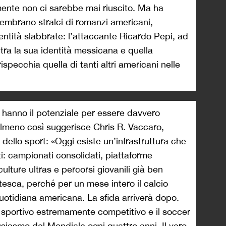
mente non ci sarebbe mai riuscito. Ma ha
sembrano stralci di romanzi americani,
entità slabbrate: l’attaccante Ricardo Pepi, ad
 tra la sua identità messicana e quella
pecchia quella di tanti altri americani nelle
6 hanno il potenziale per essere davvero
. Almeno così suggerisce Chris R. Vaccaro,
 dello sport: «Oggi esiste un’infrastruttura che
: campionati consolidati, piattaforme
ulture ultras e percorsi giovanili già ben
tesca, perché per un mese intero il calcio
quotidiana americana. La sfida arriverà dopo.
o sportivo estremamente competitivo e il soccer
usiasmo del Mondiale ogni quattro anni. Il vero