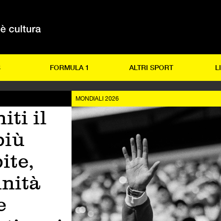
S
FORMULA 1
ALTRI SPORT
L
MONDIALI 2026
iti il
più
ite,
nità
e