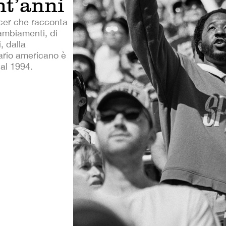
nt’anni
ccer che racconta
cambiamenti, di
, dalla
ario americano è
al 1994.