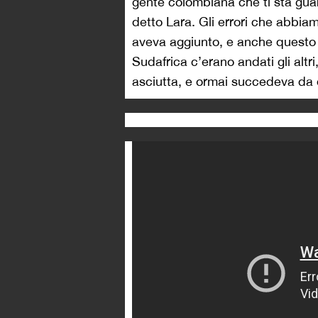
gente colombiana che ti sta gua
detto Lara. Gli errori che abbi
aveva aggiunto, e anche questo 
Sudafrica c’erano andati gli altr
asciutta, e ormai succedeva da 