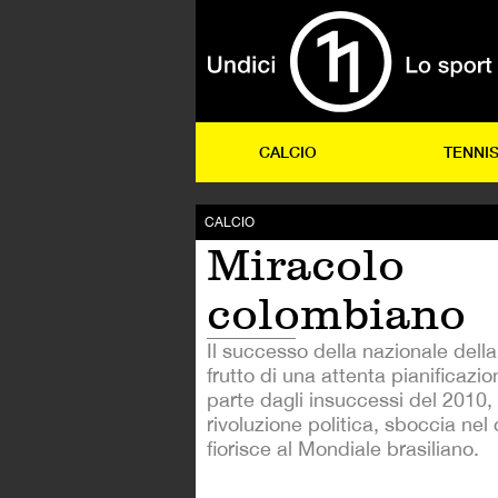
CALCIO
TENNI
CALCIO
Miracolo
colombiano
Il successo della nazionale della
frutto di una attenta pianificazi
parte dagli insuccessi del 2010
rivoluzione politica, sboccia nel 
fiorisce al Mondiale brasiliano.