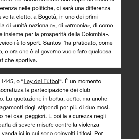
ferenza nelle politiche, ci sarà una differenza
 volta eletto, a Bogotà, in uno dei primi
la di «unità nazionale», di «armonia», di come
re insieme per la prosperità della Colombia».
eicoli è lo sport. Santos l’ha praticato, come
to, e ora che è al governo vuole fare qualcosa
atiche sportive.
 1445, o “
Ley del Fùtbol
“. È un momento
ocratizza la partecipazione dei club
vo. La quotazione in borsa, certo, ma anche
pagamenti degli stipendi per più di due mesi.
to nei casi peggiori. E poi la sicurezza negli
parla di severe misure contro la violenza
 vandalici in cui sono coinvolti i tifosi. Per