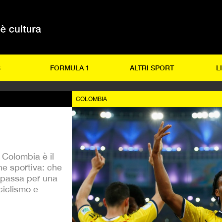
S
FORMULA 1
ALTRI SPORT
L
COLOMBIA
 Colombia è il
one sportiva: che
, passa per una
ciclismo e