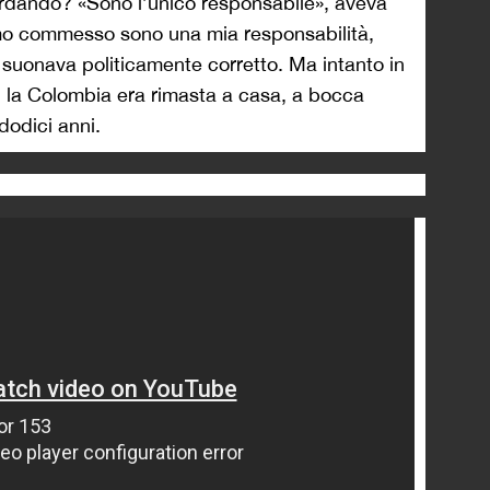
rdando? «Sono l’unico responsabile», aveva
amo commesso sono una mia responsabilità,
suonava politicamente corretto. Ma intanto in
i, la Colombia era rimasta a casa, a bocca
dodici anni.