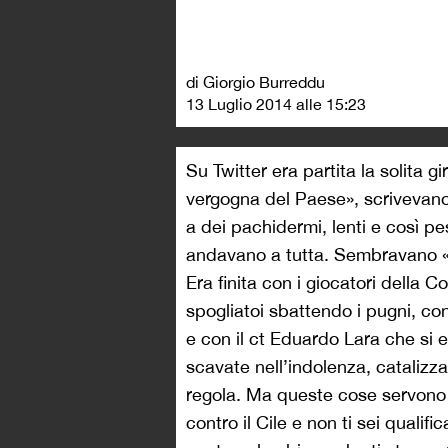
di Giorgio Burreddu
13 Luglio 2014 alle 15:23
Su Twitter era partita la solita gi
vergogna del Paese», scrivevano
a dei pachidermi, lenti e così pesa
andavano a tutta. Sembravano «b
Era finita con i giocatori della 
spogliatoi sbattendo i pugni, con 
e con il ct Eduardo Lara che si e
scavate nell’indolenza, catalizza
regola. Ma queste cose servono s
contro il Cile e non ti sei qualif