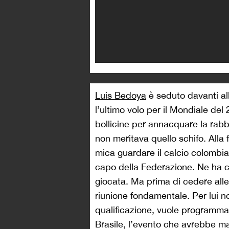
Luis Bedoya
è seduto davanti al
l’ultimo volo per il Mondiale de
bollicine per annacquare la rabb
non meritava quello schifo. Alla 
mica guardare il calcio colombi
capo della Federazione. Ne ha con
giocata. Ma prima di cedere all
riunione fondamentale. Per lui n
qualificazione, vuole programmare
Brasile, l’evento che avrebbe ma