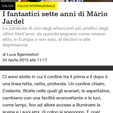
CALCIO
CALCIO INTERNAZIONALE
I fantastici sette anni di Mário
Jardel
La parabola di uno degli attaccanti più prolifici degli
ultimi trent'anni: da quando segnava come nessun
altro, in Europa e non solo, al declino e alla
depressione.
di Luca Sgambelluri
24 Aprile 2015 alle 11:17
Ci sono storie in cui il confine tra il prima e il dopo è
una linea retta, netta, profonda. Un confine chiaro.
Evidente. Storie nelle quali gli scenari, le aspettative,
cambiano con una facilità sconcertante e le luci,
come lampi, fino ad allora accese a illuminare la
scena e i suoi eroi, di colpo si spengono. E quel