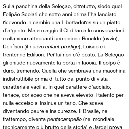
Sulla panchina della Seleçao, oltretutto, siede quel
Felipão Scolari che sette anni prima l’ha lanciato
ricevendo in cambio una Libertadores su un piatto
d’argento. Ma a maggio il Ct dirama le convocazioni
e alla voce attaccanti compaiono Ronaldo (ovvio),
Denílson
(il nuovo
enfant prodige
), Luisão e il
trentenne Edílson. Per lui non c’è posto. La Seleçao
gli chiude nuovamente la porta in faccia. Il colpo è
duro, tremendo. Quella che sembrava una macchina
indistruttibile prima di tutto dal punto di vista
caratteriale vacilla. In quel carattere d’acciaio,
tenace, coriaceo che ne aveva elevato il talento per
nulla eccelso si insinua un tarlo. Che scava
diventando paure e insicurezze. Il Brasile, nel
frattempo, diventa
pentacampeão
(nel mondiale
tecnicamente più brutto della storia) e Jardel prova