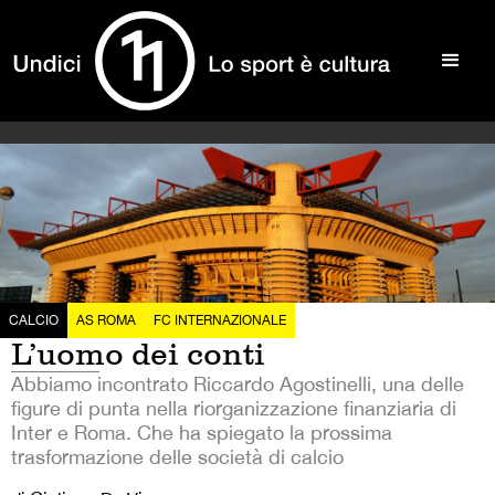
CALCIO
AS ROMA
FC INTERNAZIONALE
L’uomo dei conti
Abbiamo incontrato Riccardo Agostinelli, una delle
figure di punta nella riorganizzazione finanziaria di
Inter e Roma. Che ha spiegato la prossima
trasformazione delle società di calcio