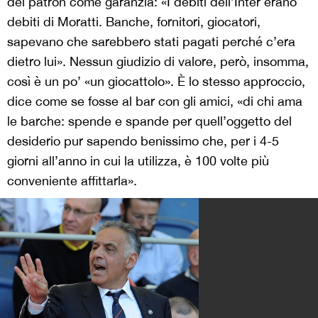
del patron come garanzia: «I debiti dell’Inter erano
debiti di Moratti. Banche, fornitori, giocatori,
sapevano che sarebbero stati pagati perché c’era
dietro lui». Nessun giudizio di valore, però, insomma,
così è un po’ «un giocattolo». È lo stesso approccio,
dice come se fosse al bar con gli amici, «di chi ama
le barche: spende e spande per quell’oggetto del
desiderio pur sapendo benissimo che, per i 4-5
giorni all’anno in cui la utilizza, è 100 volte più
conveniente affittarla».