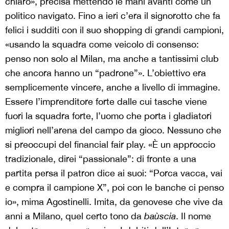
chiaro», precisa mettendo le mani avanti come un
politico navigato. Fino a ieri c’era il signorotto che fa
felici i sudditi con il suo shopping di grandi campioni,
«usando la squadra come veicolo di consenso:
penso non solo al Milan, ma anche a tantissimi club
che ancora hanno un “padrone”». L’obiettivo era
semplicemente vincere, anche a livello di immagine.
Essere l’imprenditore forte dalle cui tasche viene
fuori la squadra forte, l’uomo che porta i gladiatori
migliori nell’arena del campo da gioco. Nessuno che
si preoccupi del financial fair play. «È un approccio
tradizionale, direi “passionale”: di fronte a una
partita persa il patron dice ai suoi: “Porca vacca, vai
e compra il campione X”, poi con le banche ci penso
io», mima Agostinelli. Imita, da genovese che vive da
anni a Milano, quel certo tono da
baùscia
. Il nome