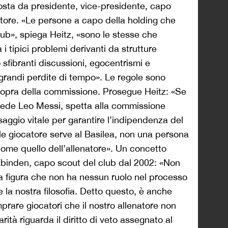
ta da presidente, vice-presidente, capo
natore. «Le persone a capo della holding che
lub», spiega Heitz, «sono le stesse che
 i tipici problemi derivanti da strutture
sfibranti discussioni, egocentrismi e
 grandi perdite di tempo». Le regole sono
 sopra della commissione. Prosegue Heitz: «Se
hiede Leo Messi, spetta alla commissione
saggio vitale per garantire l’indipendenza del
ale giocatore serve al Basilea, non una persona
 come quello dell’allenatore». Un concetto
 Zbinden, capo scout del club dal 2002: «Non
una figura che non ha nessun ruolo nel processo
 la nostra filosofia. Detto questo, è anche
rare giocatori che il nostro allenatore non
arità riguarda il diritto di veto assegnato al