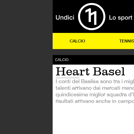
CALCIO
TENNI
CALCIO
Heart Basel
I conti del Basilea sono tra i migl
talenti arrivano dai mercati meno
quindicesima miglior squadra d’
risultati arrivano anche in campo