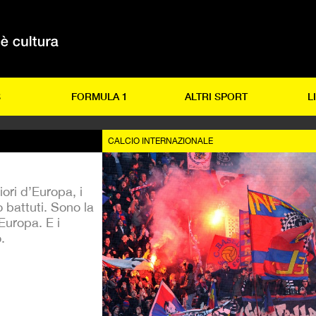
S
FORMULA 1
ALTRI SPORT
L
CALCIO INTERNAZIONALE
iori d’Europa, i
 battuti. Sono la
Europa. E i
.