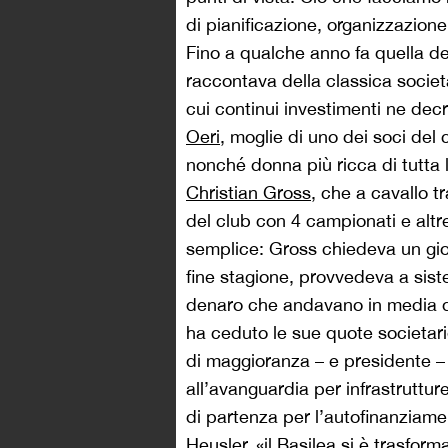
di pianificazione, organizzazione 
Fino a qualche anno fa quella de
raccontava della classica socie
cui continui investimenti ne de
Oeri
, moglie di uno dei soci de
nonché donna più ricca di tutta l
Christian Gross
, che a cavallo t
del club con 4 campionati e altr
semplice: Gross chiedeva un gioc
fine stagione, provvedeva a siste
denaro che andavano in media dai
ha ceduto le sue quote societar
di maggioranza – e presidente – d
all’avanguardia per infrastruttur
di partenza per l’autofinanziamen
Heusler, «il Basilea si è trasfor