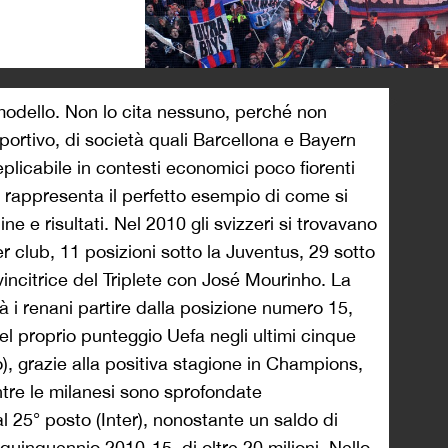
>
odello. Non lo cita nessuno, perché non
portivo, di società quali Barcellona e Bayern
licabile in contesti economici poco fiorenti
a rappresenta il perfetto esempio di come si
e e risultati. Nel 2010 gli svizzeri si trovavano
r club, 11 posizioni sotto la Juventus, 29 sotto
a vincitrice del Triplete con José Mourinho. La
 i renani partire dalla posizione numero 15,
el proprio punteggio Uefa negli ultimi cinque
), grazie alla positiva stagione in Champions,
ntre le milanesi sono sprofondate
al 25° posto (Inter), nonostante un saldo di
quinquennio 2010-15, di oltre 20 milioni. Nello