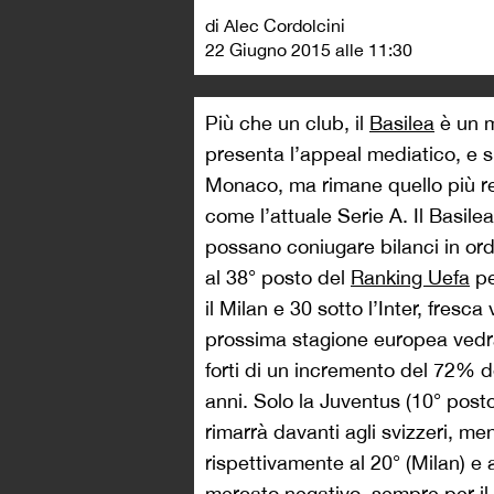
di Alec Cordolcini
22 Giugno 2015 alle 11:30
Più che un club, il
Basilea
è un m
presenta l’appeal mediatico, e s
Monaco, ma rimane quello più rep
come l’attuale Serie A. Il Basile
possano coniugare bilanci in ordin
al 38° posto del
Ranking Uefa
pe
il Milan e 30 sotto l’Inter, fresc
prossima stagione europea vedrà
forti di un incremento del 72% d
anni. Solo la Juventus (10° posto
rimarrà davanti agli svizzeri, me
rispettivamente al 20° (Milan) e 
mercato negativo, sempre per il 