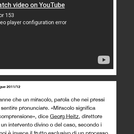
ague 2011/12
tranne che un miracolo, parola che nei pressi
sentire pronunciare. «Miracolo significa
 comprensione», dice
Georg Heitz
, direttore
 un intervento divino o del caso, secondo i
noi è invece il frutto esclusivo di un processo