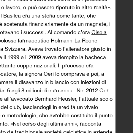
e lavoro, e può essere ripetuto in altre realtà».
l Basilea era una storia come tante, che
tà sostenuta finanziariamente da un magnate, i
cretavano i successi. Al comando c’era
Gisela
l colosso farmaceutico Hofmann-La Roche
a Svizzera. Aveva trovato l’allenatore giusto in
ra il 1999 e il 2009 aveva riempito la bacheca
ettante coppe nazionali. Il processo era
atore, la signora Oeri lo comprava e poi, a
mare il disavanzo in bilancio con iniezioni di
 6 agli 8 milioni di euro annui. Nel 2012 Oeri
ie all’avvocato
Bernhard Heusler
, l’attuale socio
el club, lasciandogli in eredità un vivaio
e e metodologie, che avrebbe costituito il punto
to. «Nel corso degli ultimi anni», racconta
mato da tradizionale società calcistica in azienda