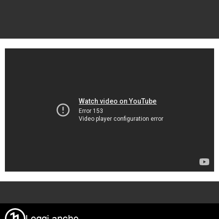
>
Leggi anche
Undici,
lo sport è cultura
Rivista Undici
Via Garofalo 31
20133 Milano
T +39 02 36504651