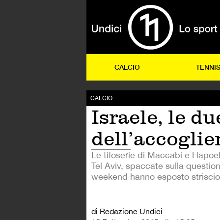
CALCIO
TENNI
CALCIO
Israele, le du
dell’accoglie
Le tifoserie di Maccabi e Hapoe
Tel Aviv, spaccate sulla questione
weekend hanno esposto striscion
di Redazione Undici