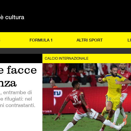
S
FORMULA 1
ALTRI SPORT
L
CALCIO INTERNAZIONALE
e facce
nza
l, entrambe di
 rifugiati: nel
i contrastanti.