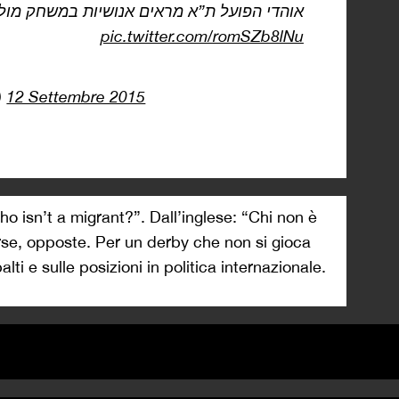
אוהדי הפועל ת”א מראים אנושיות במשחק מול 
pic.twitter.com/romSZb8lNu
)
12 Settembre 2015
ho isn’t a migrant?”. Dall’inglese: “Chi non è
se, opposte. Per un derby che non si gioca
ti e sulle posizioni in politica internazionale.