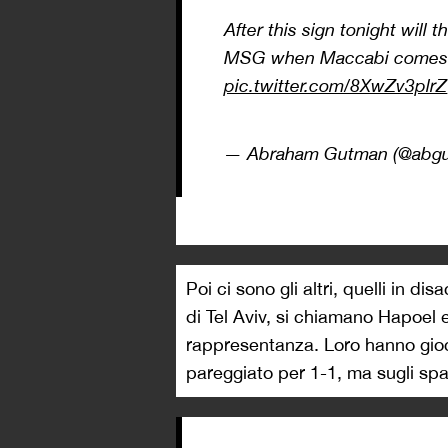
After this sign tonight will t
MSG when Maccabi comes t
pic.twitter.com/8XwZv3plrZ
— Abraham Gutman (@abg
Poi ci sono gli altri, quelli in d
di Tel Aviv, si chiamano Hapoel e
rappresentanza. Loro hanno gioc
pareggiato per 1-1, ma sugli spa