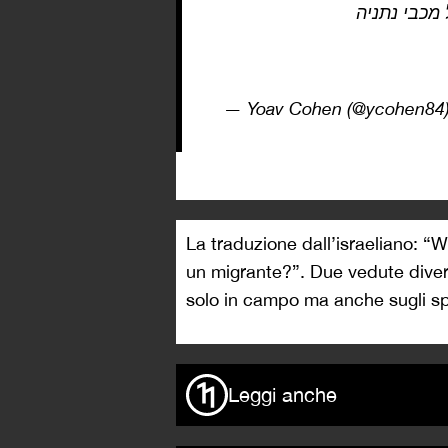
מכבי נתניה
— Yoav Cohen (@ycohen84
La traduzione dall’israeliano: “W
un migrante?”. Due vedute diver
solo in campo ma anche sugli spal
Leggi anche