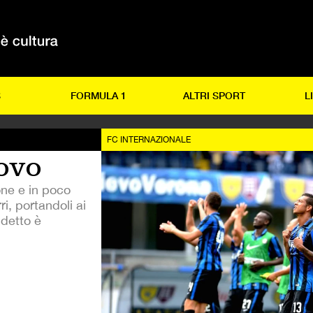
S
FORMULA 1
ALTRI SPORT
L
FC INTERNAZIONALE
uovo
ne e in poco
i, portandoli ai
udetto è