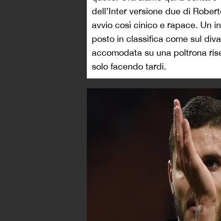
dell’Inter versione due di Rober
avvio così cinico e rapace. Un i
posto in classifica come sul di
accomodata su una poltrona rise
solo facendo tardi.