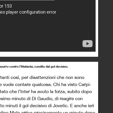
zzurro contro l’Atalanta, condito dal gol decisivo.
rtanti così, per disattenzioni che non sono
he vuole contare qualcosa. Chi ha visto Carpi-
ato che l’Inter ha avuto la forza, subito dopo
tesimo minuto di Di Gaudio, di reagire con
to minuti il gol decisivo di Jovetic. E anche ieri
 Felipe Melo arriva precisamente un minuto dopo