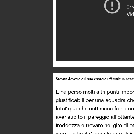
Stevan Jovetic e il suo esordio ufficiale in nera
E ha perso molti altri punti impo
giustificabili per una squadra c
Inter qualche settimana fa ha not
aver subito il pareggio all’ottan
freddezza e trovare nel giro di ot
sera contro il Verona la rete di