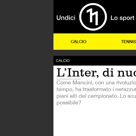
CALCIO
TENNI
CALCIO
L’Inter, di n
Come Mancini, con una rivoluzio
tempo, ha trasformato i nerazzurr
piani alti del campionato. Lo sc
possibile?