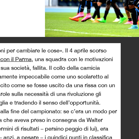
>
oni per cambiare le cose». Il 4 aprile scorso
 con il Parma
, una squadra con le motivazioni
sua società, fallita. Il collo della camicia
tamente impeccabile come uno scolaretto al
lcito come se fosse uscito da una rissa con un
role sulla necessità di una rivoluzione gli
lia e tradendo il senso dell’opportunità.
lla fine del campionato: se c’era un modo per
ra che aveva preso in consegna da Walter
mini di risultati – persino peggio di lui), era
anzi, a pesare – i quindici punti in classifica