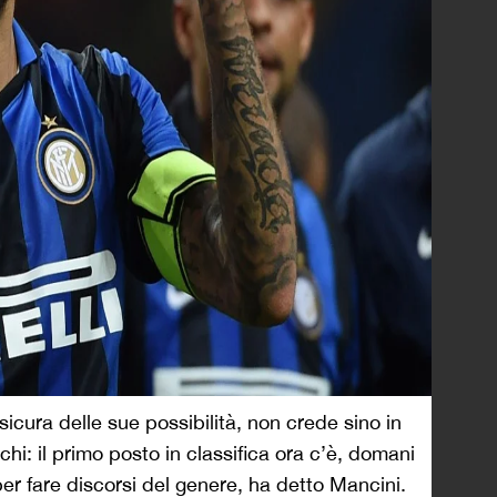
sicura delle sue possibilità, non crede sino in
hi: il primo posto in classifica ora c’è, domani
per fare discorsi del genere, ha detto Mancini.