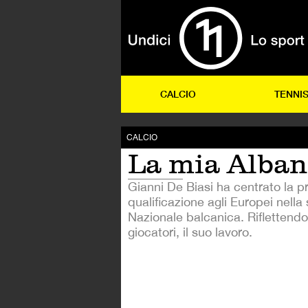
CALCIO
TENNI
CALCIO
La mia Alban
Gianni De Biasi ha centrato la p
qualificazione agli Europei nella 
Nazionale balcanica. Riflettendo 
giocatori, il suo lavoro.