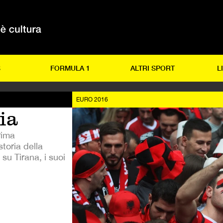
S
FORMULA 1
ALTRI SPORT
L
EURO 2016
ia
rima
storia della
su Tirana, i suoi