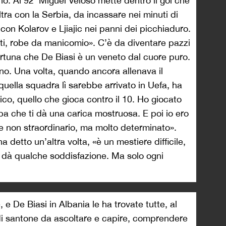
rno. Al 92’ Miguel Veloso mette dentro il gol che
tra con la Serbia, da incassare nei minuti di
on Kolarov e Ljiajic nei panni dei picchiaduro.
orti, robe da manicomio». C’è da diventare pazzi
Fortuna che De Biasi è un veneto dal cuore puro.
o. Una volta, quando ancora allenava il
uella squadra lì sarebbe arrivato in Uefa, ha
co, quello che gioca contro il 10. Ho giocato
ba che ti dà una carica mostruosa. E poi io ero
 non straordinario, ma molto determinato».
 detto un’altra volta, «è un mestiere difficile,
i dà qualche soddisfazione. Ma solo ogni
 e De Biasi in Albania le ha trovate tutte, al
di santone da ascoltare e capire, comprendere