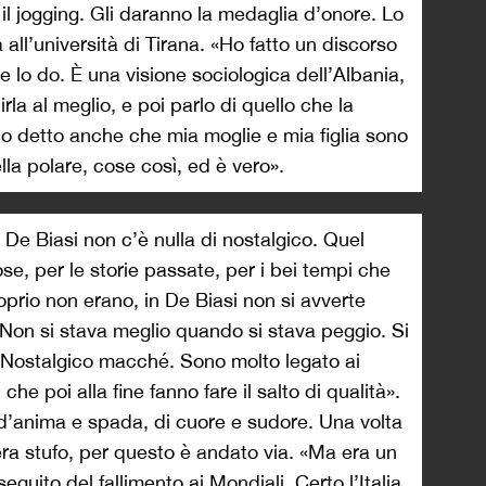
il jogging. Gli daranno la medaglia d’onore. Lo
all’università di Tirana. «Ho fatto un discorso
e lo do. È una visione sociologica dell’Albania,
rla al meglio, e poi parlo di quello che la
Ho detto anche che mia moglie e mia figlia sono
lla polare, cose così, ed è vero».
De Biasi non c’è nulla di nostalgico. Quel
se, per le storie passate, per i bei tempi che
oprio non erano, in De Biasi non si avverte
on si stava meglio quando si stava peggio. Si
. «Nostalgico macché. Sono molto legato ai
che poi alla fine fanno fare il salto di qualità».
 d’anima e spada, di cuore e sudore. Una volta
 era stufo, per questo è andato via. «Ma era un
eguito del fallimento ai Mondiali. Certo l’Italia