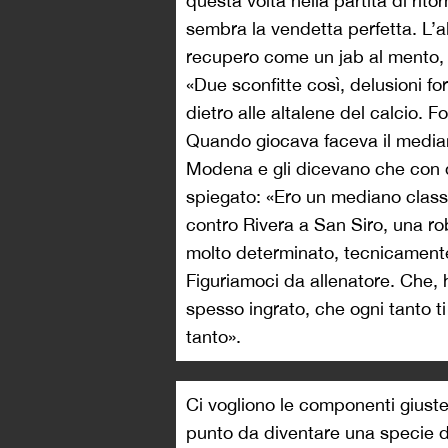
questa volta nella partita di rito
sembra la vendetta perfetta. L’al
recupero come un jab al mento, c
«Due sconfitte così, delusioni f
dietro alle altalene del calcio. 
Quando giocava faceva il median
Modena e gli dicevano che con q
spiegato: «Ero un mediano classi
contro Rivera a San Siro, una ro
molto determinato, tecnicamente
Figuriamoci da allenatore. Che, ha
spesso ingrato, che ogni tanto t
tanto».
Ci vogliono le componenti giuste,
punto da diventare una specie 