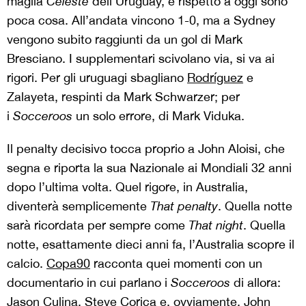
maglia
Celeste
dell’Uruguay, e rispetto a oggi sono
poca cosa. All’andata vincono 1-0, ma a Sydney
vengono subito raggiunti da un gol di Mark
Bresciano. I supplementari scivolano via, si va ai
rigori. Per gli uruguagi sbagliano
Rodríguez
e
Zalayeta, respinti da Mark Schwarzer; per
i
Socceroos
un solo errore, di Mark Viduka.
Il penalty decisivo tocca proprio a John Aloisi, che
segna e riporta la sua Nazionale ai Mondiali 32 anni
dopo l’ultima volta. Quel rigore, in Australia,
diventerà semplicemente
That penalty
. Quella notte
sarà ricordata per sempre come
That night
. Quella
notte, esattamente dieci anni fa, l’Australia scopre il
calcio.
Copa90
racconta quei momenti con un
documentario in cui parlano i
Socceroos
di allora:
Jason Culina, Steve Corica e, ovviamente, John