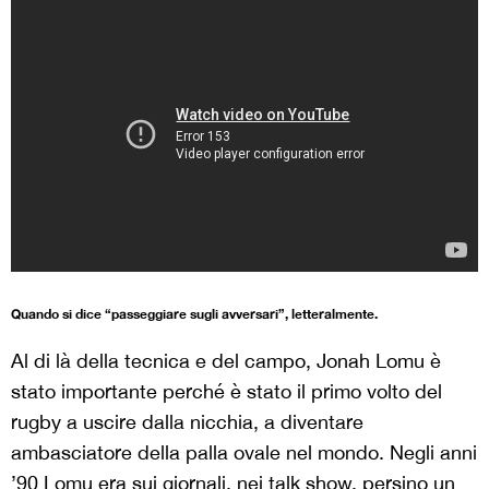
Quando si dice “passeggiare sugli avversari”, letteralmente.
Al di là della tecnica e del campo, Jonah Lomu è
stato importante perché è stato il primo volto del
rugby a uscire dalla nicchia, a diventare
ambasciatore della palla ovale nel mondo. Negli anni
’90 Lomu era sui giornali, nei talk show, persino un