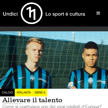
CALCIO
ATALANTA
SERIE A
Allevare il talento
Come si costruisce uno dei vivai migliori d'Europa?