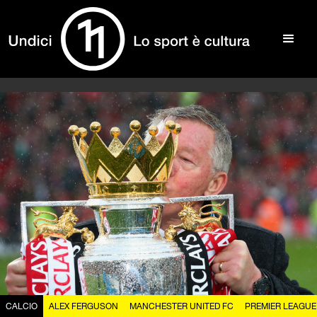
CALCIO
ALEX FERGUSON
MANCHESTER UNITED FC
PREMIER LEAGUE