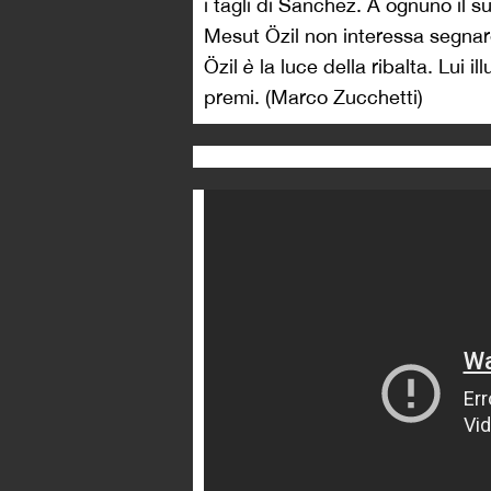
i tagli di Sanchez. A ognuno il s
Mesut Özil non interessa segnare 
Özil
è
la luce della ribalta. Lui i
premi. (Marco Zucchetti)