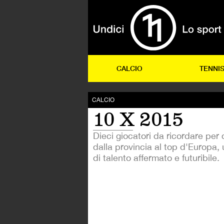
CALCIO
TENNI
CALCIO
10 X 2015
Dieci giocatori da ricordare per
dalla provincia al top d'Europa
di talento affermato e futuribile.