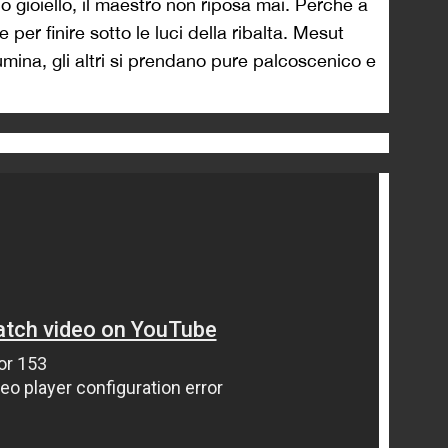
uo gioiello, il maestro non riposa mai. Perché a
per finire sotto le luci della ribalta. Mesut
llumina, gli altri si prendano pure palcoscenico e