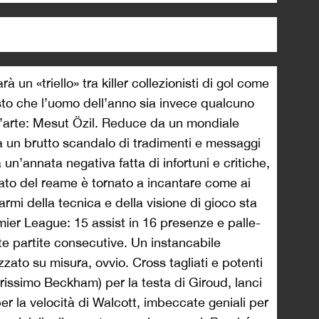
à un «triello» tra killer collezionisti di gol come
to che l’uomo dell’anno sia invece qualcuno
un’arte: Mesut Özil. Reduce da un mondiale
 da un brutto scandalo di tradimenti e messaggi
a un’annata negativa fatta di infortuni e critiche,
ato del reame è tornato a incantare come ai
rmi della tecnica e della visione di gioco sta
ier League: 15 assist in 16 presenze e palle-
te partite consecutive. Un instancabile
zzato su misura, ovvio. Cross tagliati e potenti
trissimo Beckham) per la testa di Giroud, lanci
per la velocità di Walcott, imbeccate geniali per