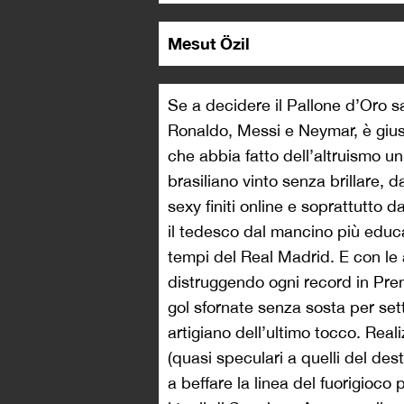
Mesut Özil
Se a decidere il Pallone d’Oro sar
Ronaldo, Messi e Neymar, è gius
che abbia fatto dell’altruismo 
brasiliano vinto senza brillare,
sexy finiti online e soprattutto d
il tedesco dal mancino più educ
tempi del Real Madrid. E con le a
distruggendo ogni record in Prem
gol sfornate senza sosta per set
artigiano dell’ultimo tocco. Reali
(quasi speculari a quelli del des
a beffare la linea del fuorigioco 