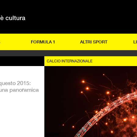
S
FORMULA 1
ALTRI SPORT
L
CALCIO INTERNAZIONALE
 questo 2015:
, una panoramica