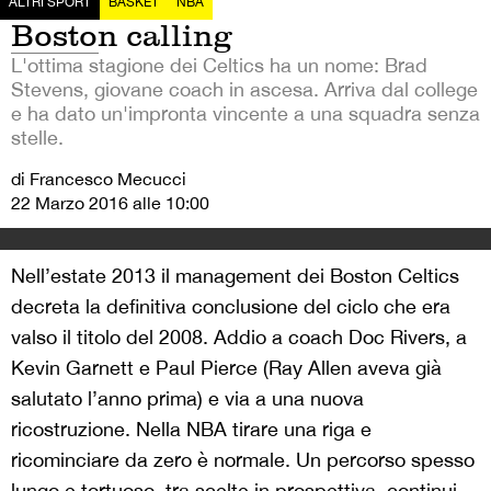
ALTRI SPORT
BASKET
NBA
Boston calling
L'ottima stagione dei Celtics ha un nome: Brad
Stevens, giovane coach in ascesa. Arriva dal college
e ha dato un'impronta vincente a una squadra senza
stelle.
di Francesco Mecucci
22 Marzo 2016 alle 10:00
Nell’estate 2013 il management dei Boston Celtics
decreta la definitiva conclusione del ciclo che era
valso il titolo del 2008. Addio a coach Doc Rivers, a
Kevin Garnett e Paul Pierce (Ray Allen aveva già
salutato l’anno prima) e via a una nuova
ricostruzione. Nella NBA tirare una riga e
ricominciare da zero è normale. Un percorso spesso
lungo e tortuoso, tra scelte in prospettiva, continui