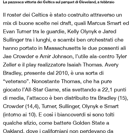
La pazzesca vittoria dei Celtics sul parquet di Cleveland, a febbraio
Il roster dei Celtics è stato costruito attraverso un
mix di buone scelte nei draft, quali Marcus Smart ed
Evan Turner tra le guardie, Kelly Olynyk e Jared
Sullinger tra i lunghi, e scambi ben orchestrati che
hanno portato in Massachusetts le due possenti ali
Jae Crowder e Amir Johnson, l’utile ala-centro Tyler
Zeller e il play realizzatore Isaiah Thomas. Avery
Bradley, presente dal 2010, è una sorta di
“veterano”. Nonostante Thomas, che ha pure
giocato l’All-Star Game, stia svettando a 22,1 punti
di media, l’attacco è ben distribuito tra Bradley (15),
Crowder (14,4), Turner, Sullinger, Olynyk e Smart
(intorno ai 10). E così i biancoverdi si sono tolti
qualche sfizio, come battere Golden State a
Oakland, dove i californiani non perdevano da