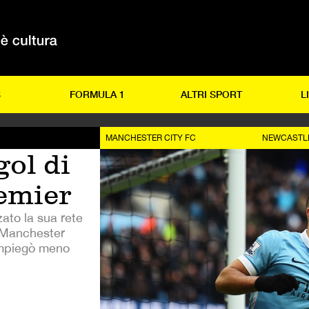
S
FORMULA 1
ALTRI SPORT
L
MANCHESTER CITY FC
NEWCASTLE
gol di
emier
zato la sua rete
 Manchester
impiegò meno