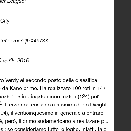
ier League!
City
itter.com/3djPX4k73X
9 aprile 2016
to Vardy al secondo posto della classifica
 da Kane primo. Ha realizzato 100 reti in 147
Shearer ha impiegato meno match (124) per
È il terzo non europeo a riuscirci dopo Dwight
04), il venticinquesimo in generale a entrare
è, però, il primo sudamericano a realizzare più
si; se consideriamo tutte le leghe, infatti,
tale