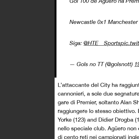
Gol 100 de Aguero na Prem
Newcastle 0x1 Manchester 
Siga:
@HTE__Sports
pic.tw
— Gols no TT (@golsnott)
1
L’attaccante del City ha raggiun
cannonieri, a sole due segnature
gare di Premier, soltanto Alan 
raggiungere lo stesso obiettivo. 
Yorke (123) and Didier Drogba (1
nello speciale club. Agüero non 
di cento reti nei campionati ingle