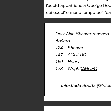
record appartiene a George
Rob
cui
occorre meno tempo
per real
Only Alan Shearer reached 
Agüero
124 – Shearer
147 – AGUERO
160 – Henry
173 – Wright
@MCFC
— Infostrada Sports (@Info