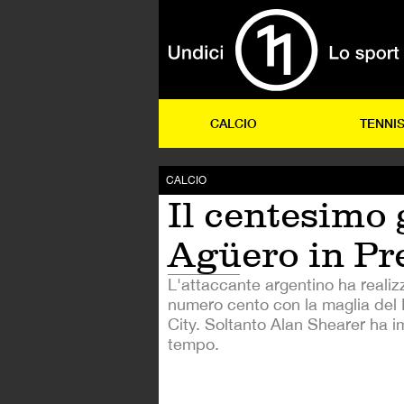
CALCIO
TENNI
CALCIO
Il centesimo 
Agüero in Pr
L'attaccante argentino ha realiz
numero cento con la maglia del
City. Soltanto Alan Shearer ha 
tempo.