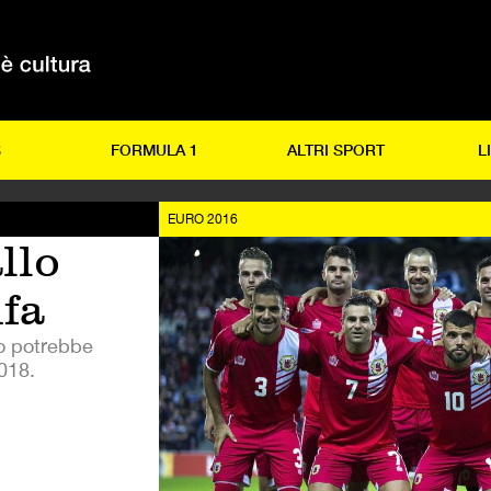
S
FORMULA 1
ALTRI SPORT
L
EURO 2016
llo
ifa
mo potrebbe
2018.