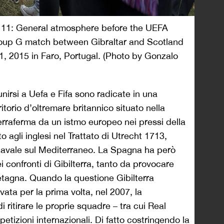
: General atmosphere before the UEFA
oup G match between Gibraltar and Scotland
1, 2015 in Faro, Portugal. (Photo by Gonzalo
l’unirsi a Uefa e Fifa sono radicate in una
rritorio d’oltremare britannico situato nella
terraferma da un istmo europeo nei pressi della
 agli inglesi nel Trattato di Utrecht 1713,
avale sul Mediterraneo. La Spagna ha però
confronti di Gibilterra, tanto da provocare
etagna. Quando la questione Gibilterra
vata per la prima volta, nel 2007, la
ritirare le proprie squadre – tra cui Real
tizioni internazionali. Di fatto costringendo la