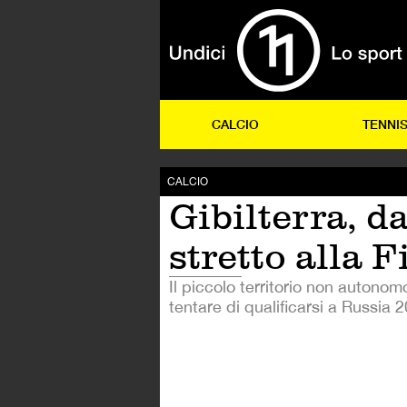
CALCIO
TENNI
CALCIO
Gibilterra, da
stretto alla F
Il piccolo territorio non autono
tentare di qualificarsi a Russia 