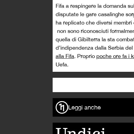
Fifa a respingere la domanda sul
disputate le gare casalinghe sorg
ha replicato che diversi membri de
non sono riconosciuti formalmen
quella di Gibilterra la sta comb
d’indipendenza dalla Serbia de
alla Fifa
. Proprio
poche ore fa i 
Uefa.
Leggi anche
Undici,