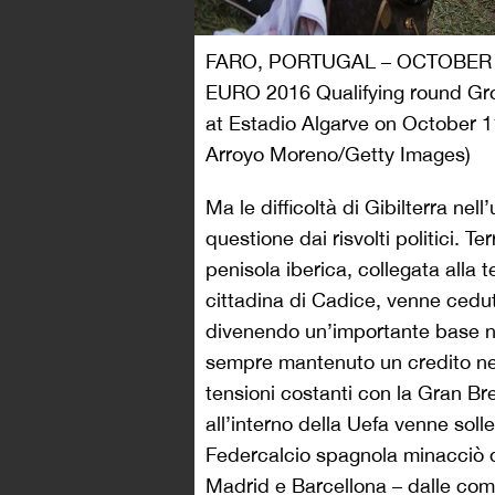
FARO, PORTUGAL – OCTOBER 11
EURO 2016 Qualifying round Gr
at Estadio Algarve on October 1
Arroyo Moreno/Getty Images)
Ma le difficoltà di Gibilterra nel
questione dai risvolti politici. Te
penisola iberica, collegata alla 
cittadina di Cadice, venne ceduto
divenendo un’importante base n
sempre mantenuto un credito nei 
tensioni costanti con la Gran Br
all’interno della Uefa venne solle
Federcalcio spagnola minacciò di 
Madrid e Barcellona – dalle compe