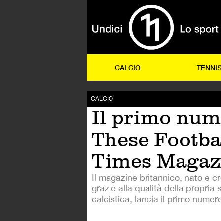
CALCIO
TENNI
CALCIO
Il primo num
These Footba
Times Magaz
Il magazine britannico, nato e c
grazie alla qualità della propria s
calcistica, lancia il primo numer