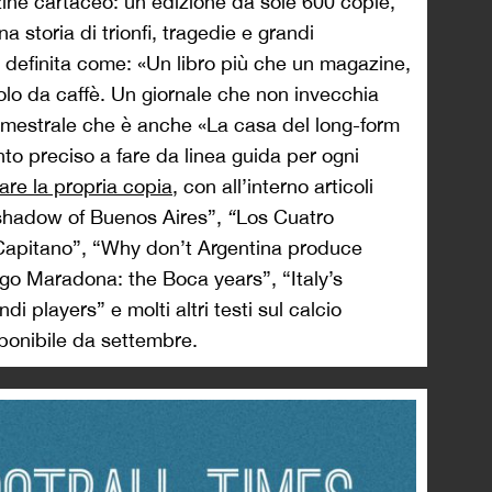
ne cartaceo: un’edizione da sole 600 copie,
a storia di trionfi, tragedie e grandi
a definita come: «Un libro più che un magazine,
olo da caffè. Un giornale che non invecchia
rimestrale che è anche «La casa del long-form
nto preciso a fare da linea guida per ogni
are la propria copia
, con all’interno articoli
shadow of Buenos Aires”,
“
Los Cuatro
l Capitano”, “Why don’t Argentina produce
go Maradona: the Boca years”, “Italy’s
i players” e molti altri testi sul calcio
sponibile da settembre.