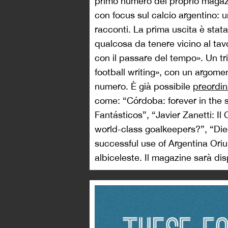
primo numero del proprio magazi
con focus sul calcio argentino: un
racconti. La prima uscita è stat
qualcosa da tenere vicino al tav
con il passare del tempo». Un t
football writing», con un argome
numero. È già possibile
preordin
come: “Córdoba: forever in the 
Fantásticos”, “Javier Zanetti: I
world-class goalkeepers?”, “Die
successful use of Argentina Oriund
albiceleste. Il magazine sarà di