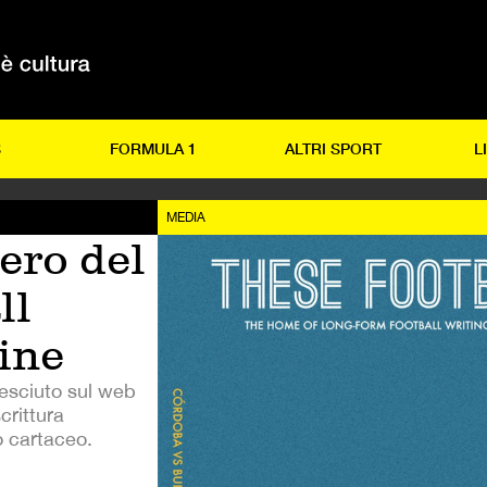
S
FORMULA 1
ALTRI SPORT
L
MEDIA
ero del
ll
ine
resciuto sul web
crittura
o cartaceo.