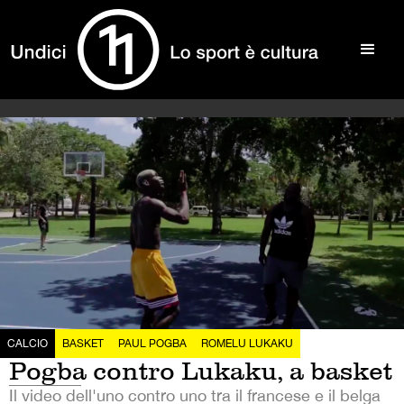
CALCIO
BASKET
PAUL POGBA
ROMELU LUKAKU
Pogba contro Lukaku, a basket
Il video dell'uno contro uno tra il francese e il belga