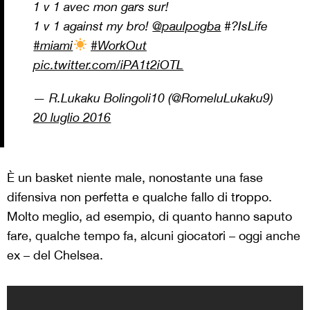
1 v 1 avec mon gars sur!
1 v 1 against my bro!
@paulpogba
#?IsLife
#miami
#WorkOut
pic.twitter.com/iPA1t2iOTL
— R.Lukaku Bolingoli10 (@RomeluLukaku9)
20 luglio 2016
È un basket niente male, nonostante una fase
difensiva non perfetta e qualche fallo di troppo.
Molto meglio, ad esempio, di quanto hanno saputo
fare, qualche tempo fa, alcuni giocatori – oggi anche
ex – del Chelsea.