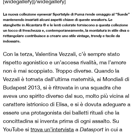
[widegallery][/widegallery]
La nuova collezione eyewear Sportstyle di Puma rende omaggio al “Suede”
mantenendo invariati alcuni aspetti chiave di queste sneakers. Le
stanghette in Alcantara ® e le lenti colorate forniscono a questa collezione
un tocco di freschezza e, contemporaneamente, la montatura in stile diva o
rettangolare contribuisce a creare uno stile vintage, trendy e facile da
indossare.
Con la terza, Valentina Vezzali, c’è sempre stato
rispetto agonistico e un’accesa rivalità, ma l’amore
non è mai scoppiato. Troppo diverse. Quando la
Vezzali è tornata dall’ultima maternità, ai Mondiali di
Budapest 2013, si è ritrovata in una squadra che
aveva uno spirito diverso dal suo, molto più vicina al
carattere istrionico di Elisa, e si è dovuta adeguare a
essere una protagonista dei balletti rituali che la
concittadina si inventa prima di ogni assalto. Su
YouTube si
trova un’intervista
a
Datasport
in cui a