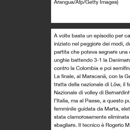
Arangua/Afp/Getty Images)
A volte basta un episodio per cam
iniziato nel peggiore dei modi, d
partita che poteva segnare una c
unghie battendo 3-1 la Danimarc
contro la Colombia e poi semifina
La finale, al Maracanã, con la 
tratta della nazionale di Löw, il 
Nazionale di volley di Bernardinh
l’Italia, ma al Paese, a questo p
femminile guidata da Marta, elet
stata clamorosamente eliminata 
sbagliare. Il tecnico è Rogerio Mi