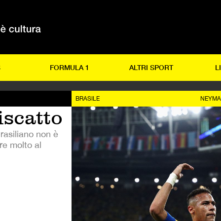
S
FORMULA 1
ALTRI SPORT
L
BRASILE
NEYMA
iscatto
brasiliano non è
re molto al