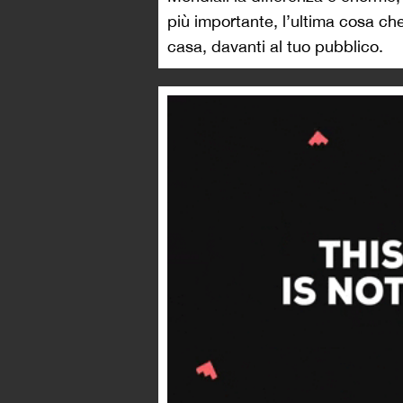
più importante, l’ultima cosa ch
casa, davanti al tuo pubblico.