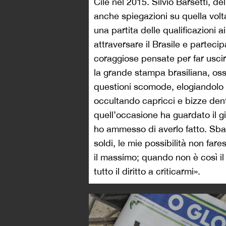
Cile nel 2015. Silvio Barsetti, de
anche spiegazioni su quella volt
una partita delle qualificazioni 
attraversare il Brasile e partec
coraggiose pensate per far usci
la grande stampa brasiliana, oss
questioni scomode, elogiandol
occultando capricci e bizze den
quell’occasione ha guardato il gi
ho ammesso di averlo fatto. Sbag
soldi, le mie possibilità non far
il massimo; quando non è così il 
tutto il diritto a criticarmi».