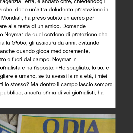
ll’agenzia Terra, è andato oltre, chiedendogli
a che, dopo un’altra deludente prestazione in
ai Mondiali, ha preso subito un aereo per
ipare alla festa di un amico. Domande
re Neymar da quel cordone di protezione che
ia la
Globo
, gli assicura da anni, evitando
o anche quando gioca mediocremente,
tro e fuori dal campo. Neymar in
ornalista e ha risposto: «Ho sbagliato, lo so, e
liare è umano, se tu avessi la mia età, i miei
esti lo stesso? Ma dentro il campo lascio sempre
pubblico, ancora prima di voi giornalisti, ha