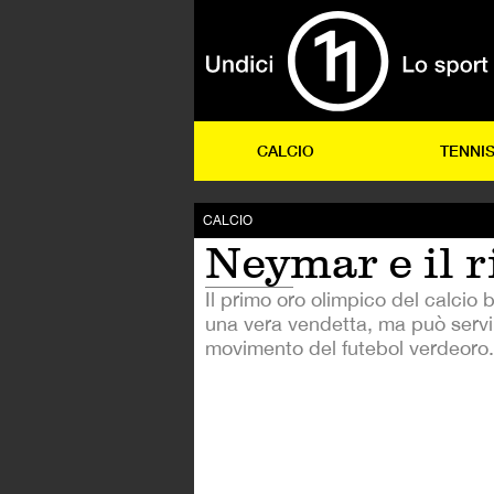
CALCIO
TENNI
CALCIO
Neymar e il r
Il primo oro olimpico del calcio 
una vera vendetta, ma può servi
movimento del futebol verdeoro.