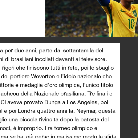
>
la per due anni, parte dai settantamila del
di brasiliani incollati davanti al televisore.
rigori che finiscono tutti in rete, poi lo sbaglio
del portiere Weverton e l’idolo nazionale che
 Vittoria e medaglia d’oro olimpica, l’unico titolo
checa della Nazionale brasiliana. Tre finali e
. Ci aveva provato Dunga a Los Angeles, poi
l e poi Londra quattro anni fa. Neymar, questa
glie una piccola rivincita dopo la batosta del
moci, è improprio. Fra torneo olimpico e
 ma se hai già perso in malissimo modo la sfida