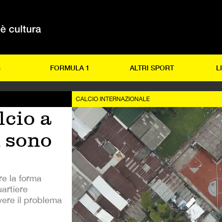
S
FORMULA 1
ALTRI SPORT
L
CALCIO INTERNAZIONALE
lcio a
 sono
re la forma
uartiere
vere il problema