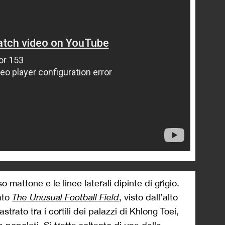
o mattone e le linee laterali dipinte di grigio.
ato
The Unusual Football Field
, visto dall’alto
astrato tra i cortili dei palazzi di Khlong Toei,