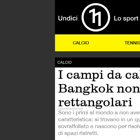
CALCIO
TENNI
CALCIO
I campi da ca
Bangkok non
rettangolari
Sono i primi al mondo a non ave
caratteristica: si trovano in un q
sovraffollato e nascono per risol
di spazi ristretti.