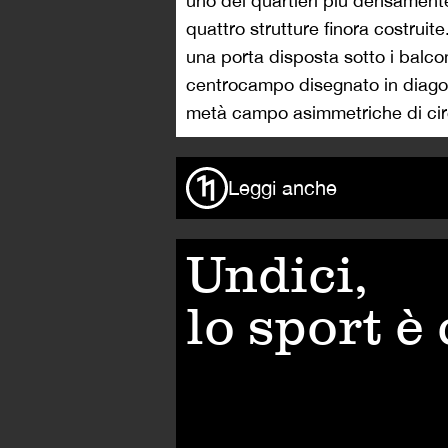
uno dei quartieri più densamente 
quattro strutture finora costrui
una porta disposta sotto i balconi
centrocampo disegnato in diagon
metà campo asimmetriche di circ
Leggi anche
Undici,
lo sport è